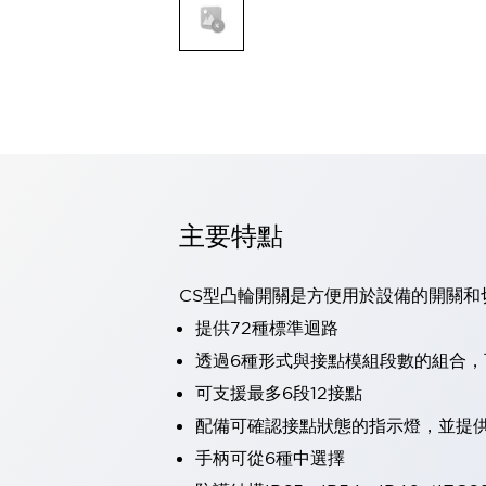
可程式控制器
可程式人機介面
工業乙太網路設備
瀏覽全部
自動識別
自動識別
感測器
瀏覽全部
行業
汽車
主要特點
工業機器人的潛在風險，從第三者角度徹底驗證
減少安全柵內的人身事故
CS型凸輪開關是方便用於設備的開關和
兼顧良好的視認性及減少維修工時
最適合小型裝置的安全對策
瀏覽全部
提供72種標準迴路
工具機
透過6種形式與接點模組段數的組合
降低機床成本的技巧簡單的讓人意外
可支援最多6段12接點
尋找讓機床更小型化的可能性
配備可確認接點狀態的指示燈，並提
從外觀設計的觀點提升機床的附加價值
預防導致機器故障的「瞬停」
手柄可從6種中選擇
3位置促動開關確保綜合加工中心機的安全性