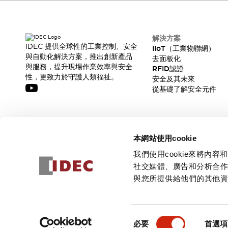
CAD檔
型錄和宣傳手冊
影片專區
選型系統
解決方案
IDEC 提供全球性的工業控制、安全
IIoT（工業物聯網）
軟體下載
與自動化解決方案，推出創新產品
去面板化
邏輯模擬器
與服務，提升現場作業效率與安全
RFID認證
產品資安通知
性，更致力於守護人類福祉。
安全及其未來
最新消息
從基礎了解安全元件
新聞中心
活動
促銷活動
訂閱我們的電子報，獲取我們的最新訊息!
部落格
本網站使用cookie
支援
訂閱
我們使用cookie來將
聯絡我們
服務據點
社交媒體、廣告和分析合
產品變更/停產通知
與您所提供給他們的其他
RoHS指令對應
認證與標準
© 2026 IDEC Corporation
隱私權政策
使用條款
同
必要
首選項