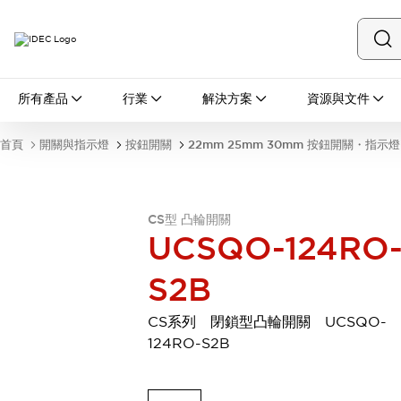
所有產品
所有產品
行業
解決方案
資源與文件
開關與指示燈
按鈕開關
首頁
開關與指示燈
按鈕開關
22mm 25mm 30mm 按鈕開關・指示燈
指示燈和蜂鳴器
瀏覽全部
安全與防爆
安全設備
防爆設備
CS型 凸輪開關
UCSQO-124RO
瀏覽全部
盤櫃
S2B
繼電器·計時器
電源供應器
CS系列 閉鎖型凸輪開關 UCSQO-
回路保護器
124RO-S2B
LED照明裝置
端子台
瀏覽全部
自動化