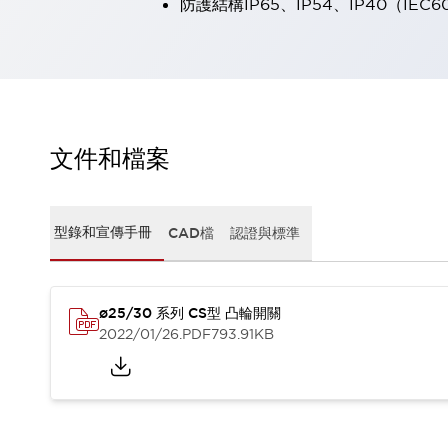
防護結構IP65、IP54、IP40（IEC6
瀏覽全部
機器人
使人機協作更安全、更高效
發揮協作機器人潛力的安全措施
瀏覽全部
半導體
提高半導體製造裝置設計自由度的方法
文件和檔案
瞬間完成開關的更換，避免停機時間拉長
充分對應安全標準
瀏覽全部
瀏覽全部
型錄和宣傳手冊
CAD檔
認證與標準
解決方案
IIoT（工業物聯網）
去面板化
RFID 認證
安全及其未來
ø25/30 系列 CS型 凸輪開關
安全及其未來 | 解決⽅案
2022/01/26
.PDF
793.91KB
瀏覽全部
從基礎了解安全元件
瀏覽全部
資源與文件