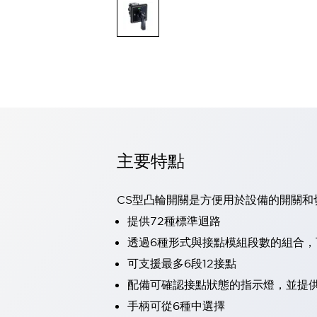
可程式控制器
可程式人機介面
工業乙太網路設備
瀏覽全部
自動識別
自動識別
感測器
瀏覽全部
行業
汽車
主要特點
工業機器人的潛在風險，從第三者角度徹底驗證
減少安全柵內的人身事故
兼顧良好的視認性及減少維修工時
CS型凸輪開關是方便用於設備的開關和
最適合小型裝置的安全對策
瀏覽全部
提供72種標準迴路
工具機
透過6種形式與接點模組段數的組合
降低機床成本的技巧簡單的讓人意外
尋找讓機床更小型化的可能性
可支援最多6段12接點
從外觀設計的觀點提升機床的附加價值
配備可確認接點狀態的指示燈，並提
預防導致機器故障的「瞬停」
手柄可從6種中選擇
3位置促動開關確保綜合加工中心機的安全性