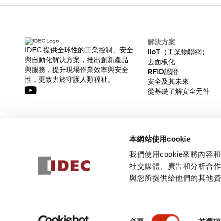
CAD檔
型錄和宣傳手冊
影片專區
選型系統
解決方案
軟體下載
IDEC 提供全球性的工業控制、安全
IIoT（工業物聯網）
與自動化解決方案，推出創新產品
邏輯模擬器
去面板化
與服務，提升現場作業效率與安全
RFID認證
產品資安通知
性，更致力於守護人類福祉。
安全及其未來
最新消息
從基礎了解安全元件
新聞中心
活動
促銷活動
訂閱我們的電子報，獲取我們的最新訊息!
部落格
本網站使用cookie
支援
訂閱
我們使用cookie來將
聯絡我們
服務據點
社交媒體、廣告和分析合
產品變更/停產通知
與您所提供給他們的其他
RoHS指令對應
認證與標準
© 2026 IDEC Corporation
隱私權政策
使用條款
同