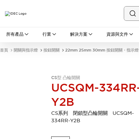
所有產品
所有產品
行業
解決方案
資源與文件
開關與指示燈
按鈕開關
首頁
開關與指示燈
按鈕開關
22mm 25mm 30mm 按鈕開關・指示燈
指示燈和蜂鳴器
瀏覽全部
安全與防爆
安全設備
防爆設備
CS型 凸輪開關
瀏覽全部
UCSQM-334RR
盤櫃
Y2B
繼電器·計時器
電源供應器
回路保護器
CS系列 閉鎖型凸輪開關 UCSQM-
LED照明裝置
334RR-Y2B
端子台
瀏覽全部
自動化