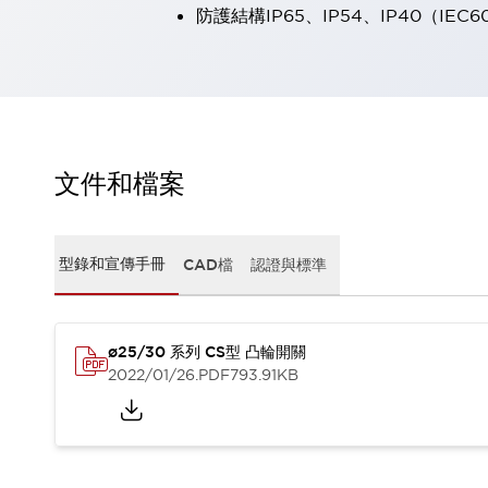
防護結構IP65、IP54、IP40（IEC6
瀏覽全部
機器人
使人機協作更安全、更高效
發揮協作機器人潛力的安全措施
瀏覽全部
半導體
提高半導體製造裝置設計自由度的方法
瞬間完成開關的更換，避免停機時間拉長
文件和檔案
充分對應安全標準
瀏覽全部
瀏覽全部
解決方案
型錄和宣傳手冊
CAD檔
認證與標準
IIoT（工業物聯網）
去面板化
RFID 認證
安全及其未來
ø25/30 系列 CS型 凸輪開關
安全及其未來 | 解決⽅案
2022/01/26
.PDF
793.91KB
瀏覽全部
從基礎了解安全元件
瀏覽全部
資源與文件