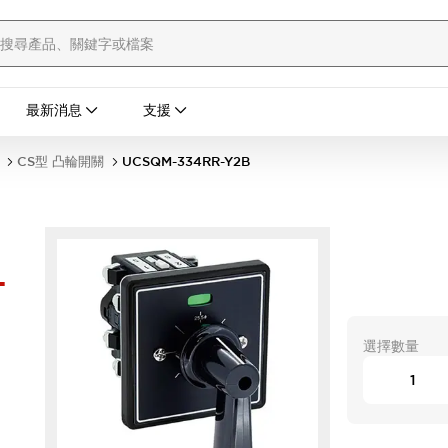
最新消息
支援
CS型 凸輪開關
UCSQM-334RR-Y2B
-
選擇數量