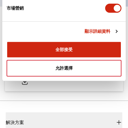
市場營銷
文件和檔案
顯示詳細資料
型錄和宣傳手冊
CAD檔
認證與標準
全部接受
ø25/30 系列 CS型 凸輪開關
允許選擇
2022/01/26
.PDF
793.91KB
解決方案