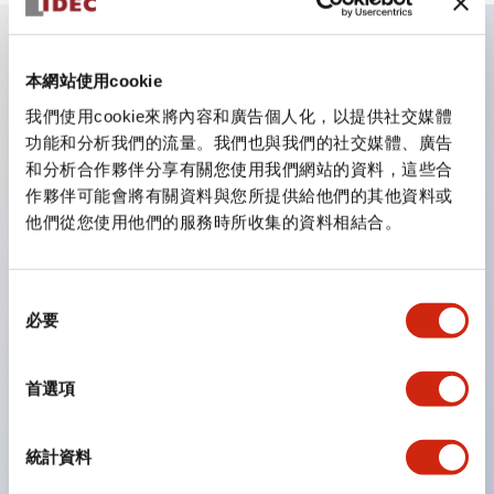
主要特點
本網站使用cookie
我們使用cookie來將內容和廣告個人化，以提供社交媒體
CS型凸輪開關是方便用於設備的開關和切換，適用範圍廣
功能和分析我們的流量。我們也與我們的社交媒體、廣告
和分析合作夥伴分享有關您使用我們網站的資料，這些合
泛的操作開關器。
作夥伴可能會將有關資料與您所提供給他們的其他資料或
提供72種標準迴路
他們從您使用他們的服務時所收集的資料相結合。
透過6種形式與接點模組段數的組合，可實現各種接點構
造。
同
可支援最多6段12接點
必要
意
配備可確認接點狀態的指示燈，並提供手柄操作型、鑰匙
選
操作型等豐富多樣的選擇。
擇
首選項
手柄可從6種中選擇
防護結構IP65、IP54、IP40（IEC60529）
統計資料