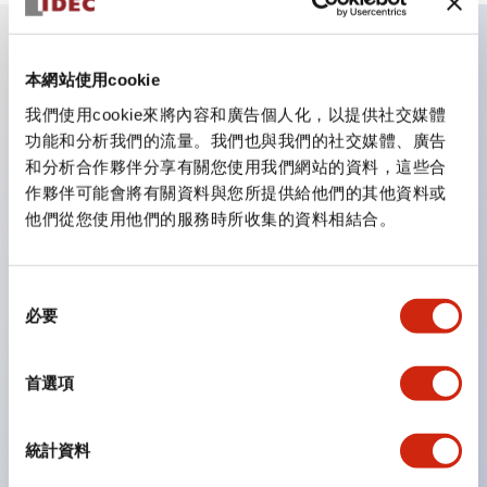
主要特點
本網站使用cookie
我們使用cookie來將內容和廣告個人化，以提供社交媒體
CS型凸輪開關是方便用於設備的開關和切換，適用範圍廣
功能和分析我們的流量。我們也與我們的社交媒體、廣告
和分析合作夥伴分享有關您使用我們網站的資料，這些合
泛的操作開關器。
作夥伴可能會將有關資料與您所提供給他們的其他資料或
提供72種標準迴路
他們從您使用他們的服務時所收集的資料相結合。
透過6種形式與接點模組段數的組合，可實現各種接點構
造。
同
可支援最多6段12接點
必要
意
配備可確認接點狀態的指示燈，並提供手柄操作型、鑰匙
選
操作型等豐富多樣的選擇。
擇
首選項
手柄可從6種中選擇
防護結構IP65、IP54、IP40（IEC60529）
統計資料