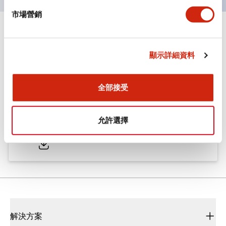
市場營銷
文件和檔案
顯示詳細資料
型錄和宣傳手冊
CAD檔
認證與標準
全部接受
ø25/30 系列 CS型 凸輪開關
允許選擇
2022/01/26
.PDF
793.91KB
解決方案