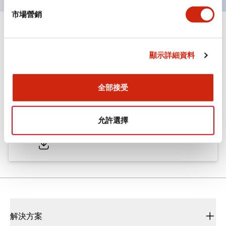
市場營銷
文件和檔案
顯示詳細資料
型錄和宣傳手冊
CAD檔
認證與標準
全部接受
ø25/30 系列 CS型 凸輪開關
允許選擇
2022/01/26
.PDF
793.91KB
解決方案