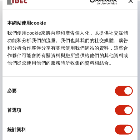
主要特點
本網站使用cookie
我們使用cookie來將內容和廣告個人化，以提供社交媒體
CS型凸輪開關是方便用於設備的開關和切換，適用範圍廣
功能和分析我們的流量。我們也與我們的社交媒體、廣告
和分析合作夥伴分享有關您使用我們網站的資料，這些合
泛的操作開關器。
作夥伴可能會將有關資料與您所提供給他們的其他資料或
提供72種標準迴路
他們從您使用他們的服務時所收集的資料相結合。
透過6種形式與接點模組段數的組合，可實現各種接點構
造。
同
可支援最多6段12接點
必要
意
配備可確認接點狀態的指示燈，並提供手柄操作型、鑰匙
選
操作型等豐富多樣的選擇。
擇
首選項
手柄可從6種中選擇
防護結構IP65、IP54、IP40（IEC60529）
統計資料