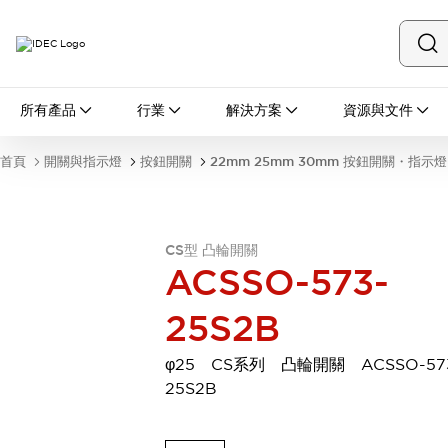
所有產品
所有產品
行業
解決方案
資源與文件
開關與指示燈
按鈕開關
首頁
開關與指示燈
按鈕開關
22mm 25mm 30mm 按鈕開關・指示燈
指示燈和蜂鳴器
瀏覽全部
安全與防爆
安全設備
防爆設備
CS型 凸輪開關
瀏覽全部
ACSSO-573-
盤櫃
25S2B
繼電器·計時器
電源供應器
回路保護器
φ25 CS系列 凸輪開關 ACSSO-57
LED照明裝置
25S2B
端子台
瀏覽全部
自動化