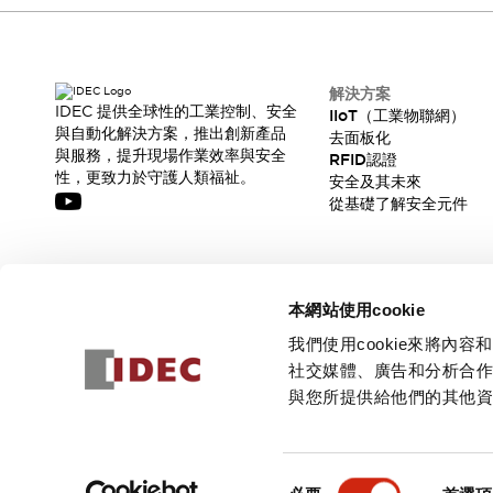
CAD檔
型錄和宣傳手冊
影片專區
選型系統
解決方案
軟體下載
IDEC 提供全球性的工業控制、安全
IIoT（工業物聯網）
與自動化解決方案，推出創新產品
邏輯模擬器
去面板化
與服務，提升現場作業效率與安全
RFID認證
產品資安通知
性，更致力於守護人類福祉。
安全及其未來
最新消息
從基礎了解安全元件
新聞中心
活動
促銷活動
訂閱我們的電子報，獲取我們的最新訊息!
部落格
本網站使用cookie
支援
訂閱
我們使用cookie來將
聯絡我們
服務據點
社交媒體、廣告和分析合
產品變更/停產通知
與您所提供給他們的其他
RoHS指令對應
認證與標準
© 2026 IDEC Corporation
隱私權政策
使用條款
同