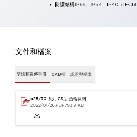
防護結構IP65、IP54、IP40（IEC6
瀏覽全部
機器人
使人機協作更安全、更高效
發揮協作機器人潛力的安全措施
瀏覽全部
半導體
提高半導體製造裝置設計自由度的方法
瞬間完成開關的更換，避免停機時間拉長
文件和檔案
充分對應安全標準
瀏覽全部
瀏覽全部
解決方案
型錄和宣傳手冊
CAD檔
認證與標準
IIoT（工業物聯網）
去面板化
RFID 認證
安全及其未來
ø25/30 系列 CS型 凸輪開關
安全及其未來 | 解決⽅案
2022/01/26
.PDF
793.91KB
瀏覽全部
從基礎了解安全元件
瀏覽全部
資源與文件