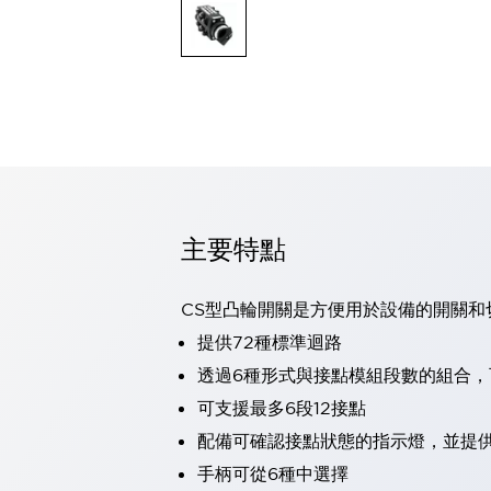
可程式控制器
可程式人機介面
工業乙太網路設備
瀏覽全部
自動識別
自動識別
感測器
瀏覽全部
行業
汽車
主要特點
工業機器人的潛在風險，從第三者角度徹底驗證
減少安全柵內的人身事故
兼顧良好的視認性及減少維修工時
CS型凸輪開關是方便用於設備的開關和
最適合小型裝置的安全對策
瀏覽全部
提供72種標準迴路
工具機
透過6種形式與接點模組段數的組合
降低機床成本的技巧簡單的讓人意外
尋找讓機床更小型化的可能性
可支援最多6段12接點
從外觀設計的觀點提升機床的附加價值
配備可確認接點狀態的指示燈，並提
預防導致機器故障的「瞬停」
手柄可從6種中選擇
3位置促動開關確保綜合加工中心機的安全性