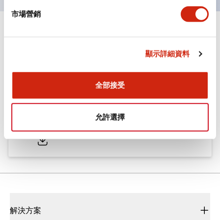
市場營銷
文件和檔案
顯示詳細資料
型錄和宣傳手冊
CAD檔
認證與標準
全部接受
ø25/30 系列 CS型 凸輪開關
允許選擇
2022/01/26
.PDF
793.91KB
解決方案