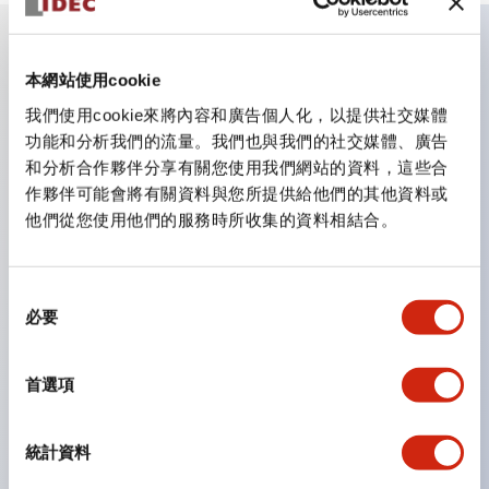
主要特點
本網站使用cookie
我們使用cookie來將內容和廣告個人化，以提供社交媒體
CS型凸輪開關是方便用於設備的開關和切換，適用範圍廣
功能和分析我們的流量。我們也與我們的社交媒體、廣告
和分析合作夥伴分享有關您使用我們網站的資料，這些合
泛的操作開關器。
作夥伴可能會將有關資料與您所提供給他們的其他資料或
提供72種標準迴路
他們從您使用他們的服務時所收集的資料相結合。
透過6種形式與接點模組段數的組合，可實現各種接點構
造。
同
可支援最多6段12接點
必要
意
配備可確認接點狀態的指示燈，並提供手柄操作型、鑰匙
選
操作型等豐富多樣的選擇。
擇
首選項
手柄可從6種中選擇
防護結構IP65、IP54、IP40（IEC60529）
統計資料