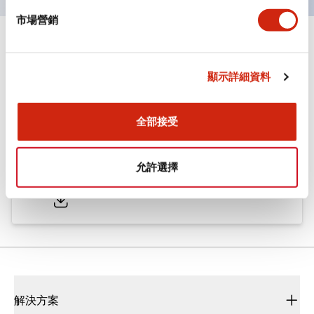
市場營銷
文件和檔案
顯示詳細資料
型錄和宣傳手冊
CAD檔
認證與標準
全部接受
ø25/30 系列 CS型 凸輪開關
允許選擇
2022/01/26
.PDF
793.91KB
解決方案