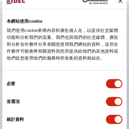
主要特點
本網站使用cookie
我們使用cookie來將內容和廣告個人化，以提供社交媒體
CS型凸輪開關是方便用於設備的開關和切換，適用範圍廣
功能和分析我們的流量。我們也與我們的社交媒體、廣告
和分析合作夥伴分享有關您使用我們網站的資料，這些合
泛的操作開關器。
作夥伴可能會將有關資料與您所提供給他們的其他資料或
提供72種標準迴路
他們從您使用他們的服務時所收集的資料相結合。
透過6種形式與接點模組段數的組合，可實現各種接點構
造。
同
可支援最多6段12接點
必要
意
配備可確認接點狀態的指示燈，並提供手柄操作型、鑰匙
選
操作型等豐富多樣的選擇。
擇
首選項
手柄可從6種中選擇
防護結構IP65、IP54、IP40（IEC60529）
統計資料