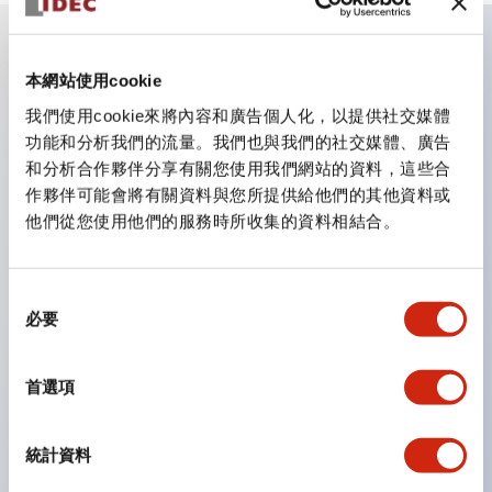
主要特點
本網站使用cookie
我們使用cookie來將內容和廣告個人化，以提供社交媒體
CS型凸輪開關是方便用於設備的開關和切換，適用範圍廣
功能和分析我們的流量。我們也與我們的社交媒體、廣告
和分析合作夥伴分享有關您使用我們網站的資料，這些合
泛的操作開關器。
作夥伴可能會將有關資料與您所提供給他們的其他資料或
提供72種標準迴路
他們從您使用他們的服務時所收集的資料相結合。
透過6種形式與接點模組段數的組合，可實現各種接點構
造。
同
可支援最多6段12接點
必要
意
配備可確認接點狀態的指示燈，並提供手柄操作型、鑰匙
選
操作型等豐富多樣的選擇。
擇
首選項
手柄可從6種中選擇
防護結構IP65、IP54、IP40（IEC60529）
統計資料