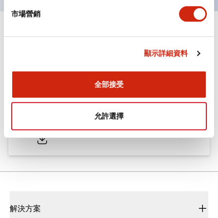
市場營銷
文件和檔案
顯示詳細資料
型錄和宣傳手冊
CAD檔
認證與標準
全部接受
ø25/30 系列 CS型 凸輪開關
允許選擇
2022/01/26
.PDF
793.91KB
解決方案