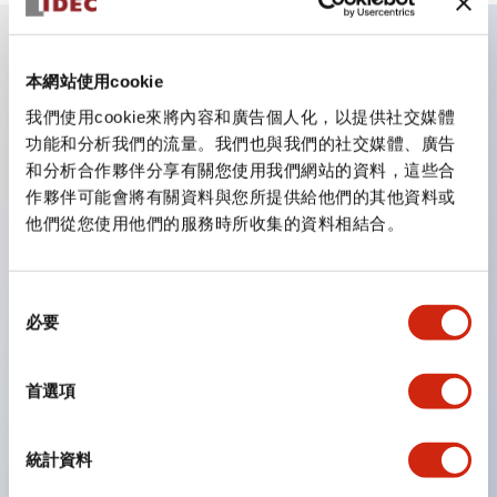
主要特點
本網站使用cookie
我們使用cookie來將內容和廣告個人化，以提供社交媒體
CS型凸輪開關是方便用於設備的開關和切換，適用範圍廣
功能和分析我們的流量。我們也與我們的社交媒體、廣告
和分析合作夥伴分享有關您使用我們網站的資料，這些合
泛的操作開關器。
作夥伴可能會將有關資料與您所提供給他們的其他資料或
提供72種標準迴路
他們從您使用他們的服務時所收集的資料相結合。
透過6種形式與接點模組段數的組合，可實現各種接點構
造。
同
可支援最多6段12接點
必要
意
配備可確認接點狀態的指示燈，並提供手柄操作型、鑰匙
選
操作型等豐富多樣的選擇。
擇
首選項
手柄可從6種中選擇
防護結構IP65、IP54、IP40（IEC60529）
統計資料