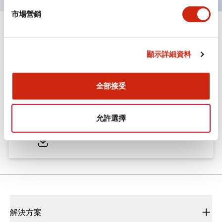
市場營銷
文件和檔案
顯示詳細資料
型錄和宣傳手冊
CAD檔
認證與標準
全部接受
ø25/30 系列 CS型 凸輪開關
允許選擇
2022/01/26
.PDF
793.91KB
解決方案