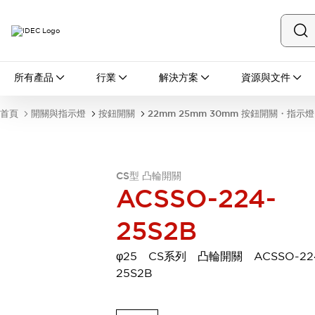
所有產品
所有產品
行業
解決方案
資源與文件
開關與指示燈
按鈕開關
首頁
開關與指示燈
按鈕開關
22mm 25mm 30mm 按鈕開關・指示燈
指示燈和蜂鳴器
瀏覽全部
安全與防爆
安全設備
防爆設備
CS型 凸輪開關
瀏覽全部
ACSSO-224-
盤櫃
25S2B
繼電器·計時器
電源供應器
回路保護器
φ25 CS系列 凸輪開關 ACSSO-22
LED照明裝置
25S2B
端子台
瀏覽全部
自動化