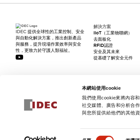
CAD檔
型錄和宣傳手冊
影片專區
選型系統
解決方案
軟體下載
IDEC 提供全球性的工業控制、安全
IIoT（工業物聯網）
與自動化解決方案，推出創新產品
邏輯模擬器
去面板化
與服務，提升現場作業效率與安全
RFID認證
產品資安通知
性，更致力於守護人類福祉。
安全及其未來
最新消息
從基礎了解安全元件
新聞中心
活動
促銷活動
訂閱我們的電子報，獲取我們的最新訊息!
部落格
本網站使用cookie
支援
訂閱
我們使用cookie來將
聯絡我們
服務據點
社交媒體、廣告和分析合
產品變更/停產通知
與您所提供給他們的其他
RoHS指令對應
認證與標準
© 2026 IDEC Corporation
隱私權政策
使用條款
同