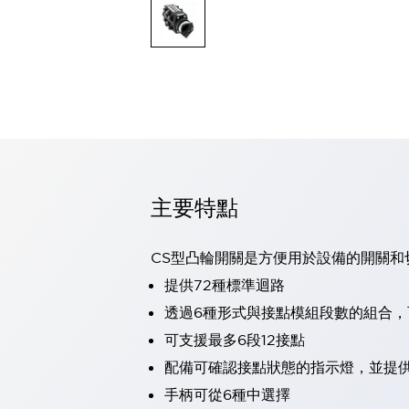
可程式控制器
可程式人機介面
工業乙太網路設備
瀏覽全部
自動識別
自動識別
感測器
瀏覽全部
行業
汽車
主要特點
工業機器人的潛在風險，從第三者角度徹底驗證
減少安全柵內的人身事故
兼顧良好的視認性及減少維修工時
CS型凸輪開關是方便用於設備的開關和
最適合小型裝置的安全對策
瀏覽全部
提供72種標準迴路
工具機
透過6種形式與接點模組段數的組合
降低機床成本的技巧簡單的讓人意外
尋找讓機床更小型化的可能性
可支援最多6段12接點
從外觀設計的觀點提升機床的附加價值
配備可確認接點狀態的指示燈，並提
預防導致機器故障的「瞬停」
手柄可從6種中選擇
3位置促動開關確保綜合加工中心機的安全性