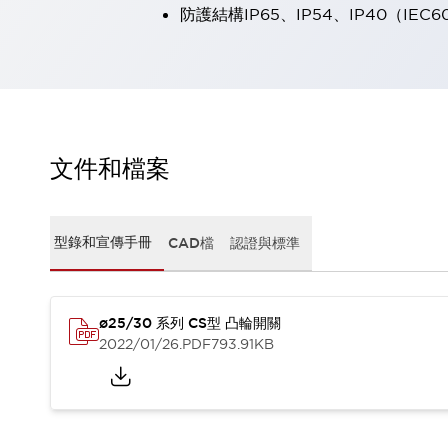
防護結構IP65、IP54、IP40（IEC6
瀏覽全部
機器人
使人機協作更安全、更高效
發揮協作機器人潛力的安全措施
瀏覽全部
半導體
提高半導體製造裝置設計自由度的方法
瞬間完成開關的更換，避免停機時間拉長
文件和檔案
充分對應安全標準
瀏覽全部
瀏覽全部
解決方案
型錄和宣傳手冊
CAD檔
認證與標準
IIoT（工業物聯網）
去面板化
RFID 認證
安全及其未來
ø25/30 系列 CS型 凸輪開關
安全及其未來 | 解決⽅案
2022/01/26
.PDF
793.91KB
瀏覽全部
從基礎了解安全元件
瀏覽全部
資源與文件