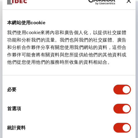
主要特點
本網站使用cookie
我們使用cookie來將內容和廣告個人化，以提供社交媒體
CS型凸輪開關是方便用於設備的開關和切換，適用範圍廣
功能和分析我們的流量。我們也與我們的社交媒體、廣告
和分析合作夥伴分享有關您使用我們網站的資料，這些合
泛的操作開關器。
作夥伴可能會將有關資料與您所提供給他們的其他資料或
提供72種標準迴路
他們從您使用他們的服務時所收集的資料相結合。
透過6種形式與接點模組段數的組合，可實現各種接點構
造。
同
可支援最多6段12接點
必要
意
配備可確認接點狀態的指示燈，並提供手柄操作型、鑰匙
選
操作型等豐富多樣的選擇。
擇
首選項
手柄可從6種中選擇
防護結構IP65、IP54、IP40（IEC60529）
統計資料