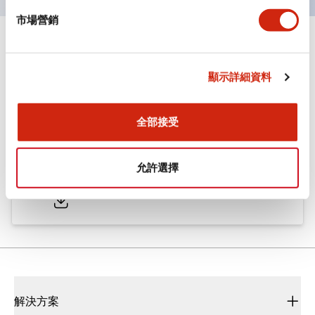
市場營銷
文件和檔案
顯示詳細資料
型錄和宣傳手冊
CAD檔
認證與標準
全部接受
ø25/30 系列 CS型 凸輪開關
允許選擇
2022/01/26
.PDF
793.91KB
解決方案