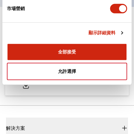
市場營銷
文件和檔案
顯示詳細資料
型錄和宣傳手冊
CAD檔
認證與標準
全部接受
ø25/30 系列 CS型 凸輪開關
允許選擇
2022/01/26
.PDF
793.91KB
解決方案