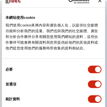
主要特點
本網站使用cookie
我們使用cookie來將內容和廣告個人化，以提供社交媒體
CS型凸輪開關是方便用於設備的開關和切換，適用範圍廣
功能和分析我們的流量。我們也與我們的社交媒體、廣告
和分析合作夥伴分享有關您使用我們網站的資料，這些合
泛的操作開關器。
作夥伴可能會將有關資料與您所提供給他們的其他資料或
提供72種標準迴路
他們從您使用他們的服務時所收集的資料相結合。
透過6種形式與接點模組段數的組合，可實現各種接點構
造。
同
可支援最多6段12接點
必要
意
配備可確認接點狀態的指示燈，並提供手柄操作型、鑰匙
選
操作型等豐富多樣的選擇。
擇
首選項
手柄可從6種中選擇
防護結構IP65、IP54、IP40（IEC60529）
統計資料