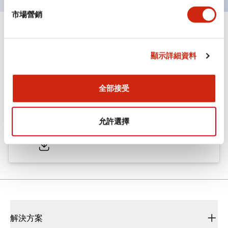
市場營銷
文件和檔案
顯示詳細資料
型錄和宣傳手冊
CAD檔
認證與標準
全部接受
ø25/30 系列 CS型 凸輪開關
允許選擇
2022/01/26
.PDF
793.91KB
解決方案