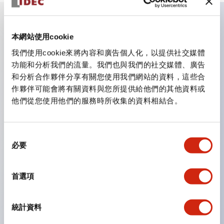
主要特點
本網站使用cookie
我們使用cookie來將內容和廣告個人化，以提供社交媒體
CS型凸輪開關是方便用於設備的開關和切換，適用範圍廣
功能和分析我們的流量。我們也與我們的社交媒體、廣告
和分析合作夥伴分享有關您使用我們網站的資料，這些合
泛的操作開關器。
作夥伴可能會將有關資料與您所提供給他們的其他資料或
提供72種標準迴路
他們從您使用他們的服務時所收集的資料相結合。
透過6種形式與接點模組段數的組合，可實現各種接點構
造。
同
可支援最多6段12接點
必要
意
配備可確認接點狀態的指示燈，並提供手柄操作型、鑰匙
選
操作型等豐富多樣的選擇。
擇
首選項
手柄可從6種中選擇
防護結構IP65、IP54、IP40（IEC60529）
統計資料