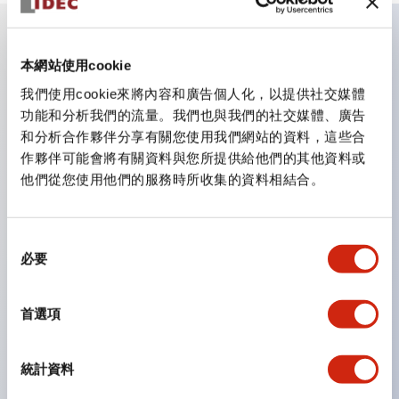
主要特點
本網站使用cookie
我們使用cookie來將內容和廣告個人化，以提供社交媒體
CS型凸輪開關是方便用於設備的開關和切換，適用範圍廣
功能和分析我們的流量。我們也與我們的社交媒體、廣告
和分析合作夥伴分享有關您使用我們網站的資料，這些合
泛的操作開關器。
作夥伴可能會將有關資料與您所提供給他們的其他資料或
提供72種標準迴路
他們從您使用他們的服務時所收集的資料相結合。
透過6種形式與接點模組段數的組合，可實現各種接點構
造。
同
可支援最多6段12接點
必要
意
配備可確認接點狀態的指示燈，並提供手柄操作型、鑰匙
選
操作型等豐富多樣的選擇。
擇
首選項
手柄可從6種中選擇
防護結構IP65、IP54、IP40（IEC60529）
統計資料