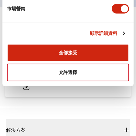
市場營銷
文件和檔案
顯示詳細資料
型錄和宣傳手冊
CAD檔
認證與標準
全部接受
ø25/30 系列 CS型 凸輪開關
允許選擇
2022/01/26
.PDF
793.91KB
解決方案