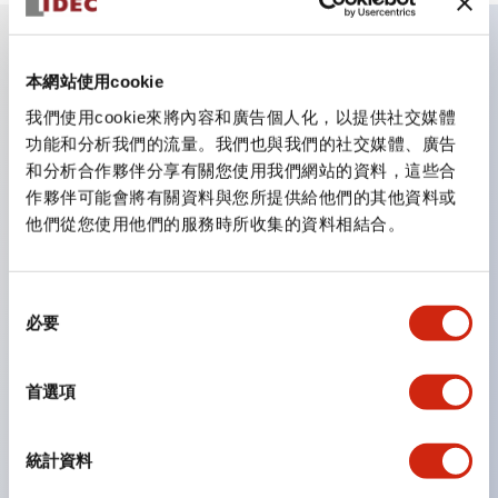
主要特點
本網站使用cookie
我們使用cookie來將內容和廣告個人化，以提供社交媒體
CS型凸輪開關是方便用於設備的開關和切換，適用範圍廣
功能和分析我們的流量。我們也與我們的社交媒體、廣告
和分析合作夥伴分享有關您使用我們網站的資料，這些合
泛的操作開關器。
作夥伴可能會將有關資料與您所提供給他們的其他資料或
提供72種標準迴路
他們從您使用他們的服務時所收集的資料相結合。
透過6種形式與接點模組段數的組合，可實現各種接點構
造。
同
可支援最多6段12接點
必要
意
配備可確認接點狀態的指示燈，並提供手柄操作型、鑰匙
選
操作型等豐富多樣的選擇。
擇
首選項
手柄可從6種中選擇
防護結構IP65、IP54、IP40（IEC60529）
統計資料