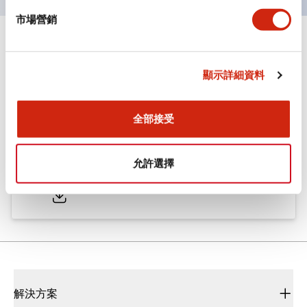
市場營銷
文件和檔案
顯示詳細資料
型錄和宣傳手冊
CAD檔
認證與標準
全部接受
ø25/30 系列 CS型 凸輪開關
允許選擇
2022/01/26
.PDF
793.91KB
解決方案