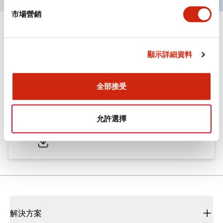
市場營銷
文件和檔案
顯示詳細資料
型錄和宣傳手冊
CAD檔
認證與標準
全部接受
ø25/30 系列 CS型 凸輪開關
允許選擇
2022/01/26
.PDF
793.91KB
解決方案