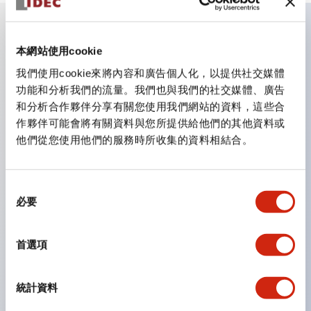
主要特點
本網站使用cookie
我們使用cookie來將內容和廣告個人化，以提供社交媒體
CS型凸輪開關是方便用於設備的開關和切換，適用範圍廣
功能和分析我們的流量。我們也與我們的社交媒體、廣告
和分析合作夥伴分享有關您使用我們網站的資料，這些合
泛的操作開關器。
作夥伴可能會將有關資料與您所提供給他們的其他資料或
提供72種標準迴路
他們從您使用他們的服務時所收集的資料相結合。
透過6種形式與接點模組段數的組合，可實現各種接點構
造。
同
可支援最多6段12接點
必要
意
配備可確認接點狀態的指示燈，並提供手柄操作型、鑰匙
選
操作型等豐富多樣的選擇。
擇
首選項
手柄可從6種中選擇
防護結構IP65、IP54、IP40（IEC60529）
統計資料