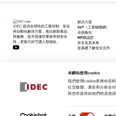
CAD檔
型錄和宣傳手冊
影片專區
選型系統
解決方案
軟體下載
IDEC 提供全球性的工業控制、安全
IIoT（工業物聯網）
與自動化解決方案，推出創新產品
邏輯模擬器
去面板化
與服務，提升現場作業效率與安全
RFID認證
產品資安通知
性，更致力於守護人類福祉。
安全及其未來
最新消息
從基礎了解安全元件
新聞中心
活動
促銷活動
訂閱我們的電子報，獲取我們的最新訊息!
部落格
本網站使用cookie
支援
訂閱
我們使用cookie來將
聯絡我們
服務據點
社交媒體、廣告和分析合
產品變更/停產通知
與您所提供給他們的其他
RoHS指令對應
認證與標準
© 2026 IDEC Corporation
隱私權政策
使用條款
同