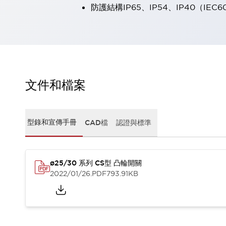
防護結構IP65、IP54、IP40（IEC6
瀏覽全部
機器人
使人機協作更安全、更高效
發揮協作機器人潛力的安全措施
瀏覽全部
半導體
提高半導體製造裝置設計自由度的方法
瞬間完成開關的更換，避免停機時間拉長
文件和檔案
充分對應安全標準
瀏覽全部
瀏覽全部
解決方案
型錄和宣傳手冊
CAD檔
認證與標準
IIoT（工業物聯網）
去面板化
RFID 認證
安全及其未來
ø25/30 系列 CS型 凸輪開關
安全及其未來 | 解決⽅案
2022/01/26
.PDF
793.91KB
瀏覽全部
從基礎了解安全元件
瀏覽全部
資源與文件