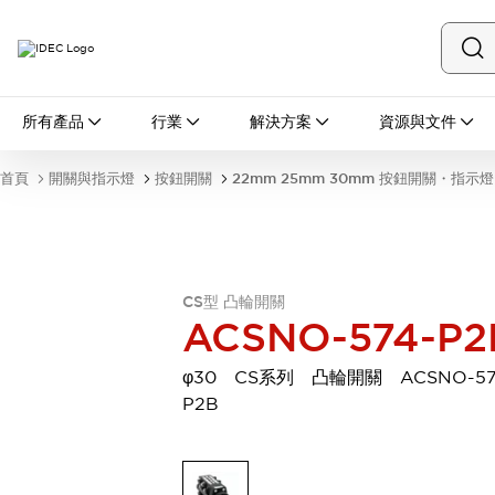
所有產品
所有產品
行業
解決方案
資源與文件
開關與指示燈
按鈕開關
首頁
開關與指示燈
按鈕開關
22mm 25mm 30mm 按鈕開關・指示燈
指示燈和蜂鳴器
瀏覽全部
安全與防爆
安全設備
防爆設備
瀏覽全部
CS型 凸輪開關
盤櫃
ACSNO-574-P2
繼電器·計時器
電源供應器
φ30 CS系列 凸輪開關 ACSNO-57
回路保護器
P2B
LED照明裝置
端子台
瀏覽全部
自動化