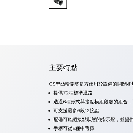
可程式控制器
可程式人機介面
工業乙太網路設備
瀏覽全部
自動識別
自動識別
感測器
瀏覽全部
行業
汽車
主要特點
工業機器人的潛在風險，從第三者角度徹底驗證
減少安全柵內的人身事故
兼顧良好的視認性及減少維修工時
CS型凸輪開關是方便用於設備的開關和
最適合小型裝置的安全對策
瀏覽全部
提供72種標準迴路
工具機
透過6種形式與接點模組段數的組合
降低機床成本的技巧簡單的讓人意外
尋找讓機床更小型化的可能性
可支援最多6段12接點
從外觀設計的觀點提升機床的附加價值
配備可確認接點狀態的指示燈，並提
預防導致機器故障的「瞬停」
手柄可從6種中選擇
3位置促動開關確保綜合加工中心機的安全性