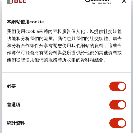
主要特點
本網站使用cookie
我們使用cookie來將內容和廣告個人化，以提供社交媒體
CS型凸輪開關是方便用於設備的開關和切換，適用範圍廣
功能和分析我們的流量。我們也與我們的社交媒體、廣告
和分析合作夥伴分享有關您使用我們網站的資料，這些合
泛的操作開關器。
作夥伴可能會將有關資料與您所提供給他們的其他資料或
提供72種標準迴路
他們從您使用他們的服務時所收集的資料相結合。
透過6種形式與接點模組段數的組合，可實現各種接點構
造。
同
可支援最多6段12接點
必要
意
配備可確認接點狀態的指示燈，並提供手柄操作型、鑰匙
選
操作型等豐富多樣的選擇。
擇
首選項
手柄可從6種中選擇
防護結構IP65、IP54、IP40（IEC60529）
統計資料