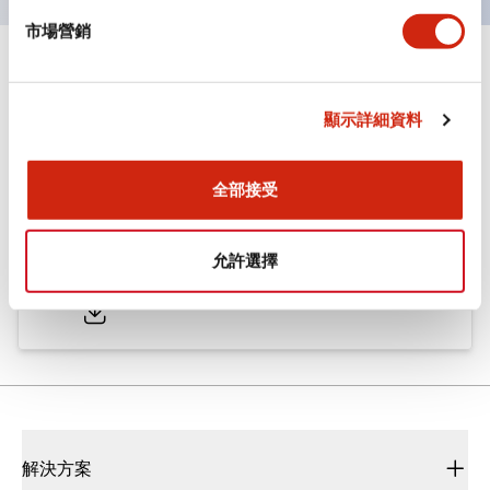
市場營銷
文件和檔案
顯示詳細資料
型錄和宣傳手冊
CAD檔
認證與標準
全部接受
ø25/30 系列 CS型 凸輪開關
允許選擇
2022/01/26
.PDF
793.91KB
解決方案