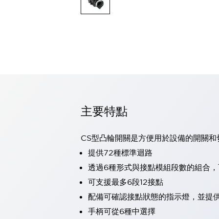
可程式控制器
可程式人機介面
工業乙太網路設備
瀏覽全部
自動識別
自動識別
感測器
瀏覽全部
行業
汽車
主要特點
工業機器人的潛在風險，從第三者角度徹底驗證
減少安全柵內的人身事故
兼顧良好的視認性及減少維修工時
CS型凸輪開關是方便用於設備的開關和
最適合小型裝置的安全對策
瀏覽全部
提供72種標準迴路
工具機
透過6種形式與接點模組段數的組合
降低機床成本的技巧簡單的讓人意外
尋找讓機床更小型化的可能性
可支援最多6段12接點
從外觀設計的觀點提升機床的附加價值
配備可確認接點狀態的指示燈，並提
預防導致機器故障的「瞬停」
手柄可從6種中選擇
3位置促動開關確保綜合加工中心機的安全性