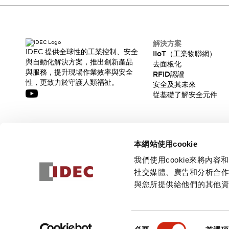
CAD檔
型錄和宣傳手冊
影片專區
選型系統
解決方案
軟體下載
IDEC 提供全球性的工業控制、安全
IIoT（工業物聯網）
與自動化解決方案，推出創新產品
邏輯模擬器
去面板化
與服務，提升現場作業效率與安全
RFID認證
產品資安通知
性，更致力於守護人類福祉。
安全及其未來
最新消息
從基礎了解安全元件
新聞中心
活動
促銷活動
訂閱我們的電子報，獲取我們的最新訊息!
部落格
本網站使用cookie
支援
訂閱
我們使用cookie來將
聯絡我們
服務據點
社交媒體、廣告和分析合
產品變更/停產通知
與您所提供給他們的其他
RoHS指令對應
認證與標準
© 2026 IDEC Corporation
隱私權政策
使用條款
同