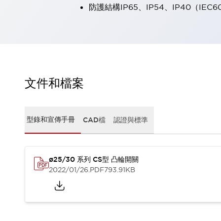
防護結構IP65、IP54、IP40（IEC6
瀏覽全部
機器人
使人機協作更安全、更高效
發揮協作機器人潛力的安全措施
瀏覽全部
半導體
提高半導體製造裝置設計自由度的方法
瞬間完成開關的更換，避免停機時間拉長
文件和檔案
充分對應安全標準
瀏覽全部
瀏覽全部
解決方案
型錄和宣傳手冊
CAD檔
認證與標準
IIoT（工業物聯網）
去面板化
RFID 認證
安全及其未來
ø25/30 系列 CS型 凸輪開關
安全及其未來 | 解決⽅案
2022/01/26
.PDF
793.91KB
瀏覽全部
從基礎了解安全元件
瀏覽全部
資源與文件