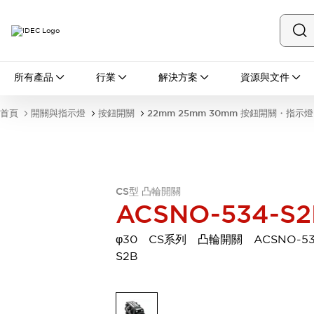
所有產品
所有產品
行業
解決方案
資源與文件
開關與指示燈
按鈕開關
首頁
開關與指示燈
按鈕開關
22mm 25mm 30mm 按鈕開關・指示燈
指示燈和蜂鳴器
瀏覽全部
安全與防爆
安全設備
防爆設備
瀏覽全部
CS型 凸輪開關
盤櫃
ACSNO-534-S2
繼電器·計時器
電源供應器
φ30 CS系列 凸輪開關 ACSNO-53
回路保護器
S2B
LED照明裝置
端子台
瀏覽全部
自動化