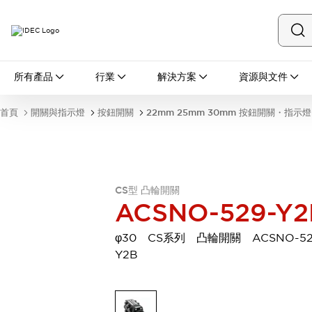
所有產品
所有產品
行業
解決方案
資源與文件
開關與指示燈
按鈕開關
首頁
開關與指示燈
按鈕開關
22mm 25mm 30mm 按鈕開關・指示燈
指示燈和蜂鳴器
瀏覽全部
安全與防爆
安全設備
防爆設備
瀏覽全部
CS型 凸輪開關
盤櫃
ACSNO-529-Y2
繼電器·計時器
電源供應器
φ30 CS系列 凸輪開關 ACSNO-52
回路保護器
Y2B
LED照明裝置
端子台
瀏覽全部
自動化