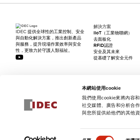
CAD檔
型錄和宣傳手冊
影片專區
選型系統
解決方案
軟體下載
IDEC 提供全球性的工業控制、安全
IIoT（工業物聯網）
與自動化解決方案，推出創新產品
邏輯模擬器
去面板化
與服務，提升現場作業效率與安全
RFID認證
產品資安通知
性，更致力於守護人類福祉。
安全及其未來
最新消息
從基礎了解安全元件
新聞中心
活動
促銷活動
訂閱我們的電子報，獲取我們的最新訊息!
部落格
本網站使用cookie
支援
訂閱
我們使用cookie來將
聯絡我們
服務據點
社交媒體、廣告和分析合
產品變更/停產通知
與您所提供給他們的其他
RoHS指令對應
認證與標準
© 2026 IDEC Corporation
隱私權政策
使用條款
同