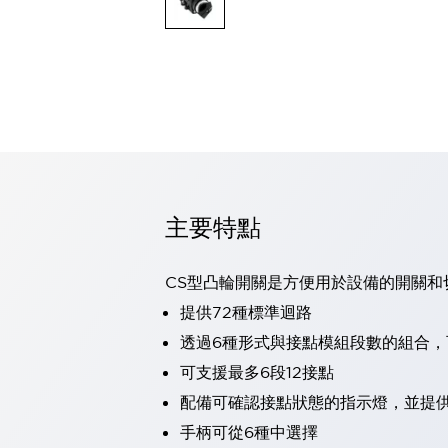
可程式控制器
可程式人機介面
工業乙太網路設備
瀏覽全部
自動識別
自動識別
感測器
瀏覽全部
行業
汽車
主要特點
工業機器人的潛在風險，從第三者角度徹底驗證
減少安全柵內的人身事故
兼顧良好的視認性及減少維修工時
CS型凸輪開關是方便用於設備的開關和
最適合小型裝置的安全對策
瀏覽全部
提供72種標準迴路
工具機
透過6種形式與接點模組段數的組合
降低機床成本的技巧簡單的讓人意外
尋找讓機床更小型化的可能性
可支援最多6段12接點
從外觀設計的觀點提升機床的附加價值
配備可確認接點狀態的指示燈，並提
預防導致機器故障的「瞬停」
手柄可從6種中選擇
3位置促動開關確保綜合加工中心機的安全性