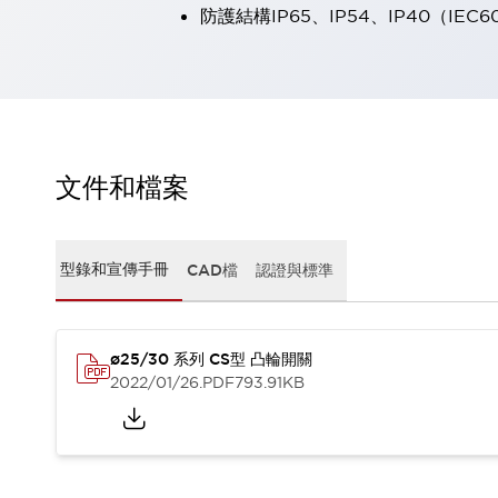
防護結構IP65、IP54、IP40（IEC6
瀏覽全部
機器人
使人機協作更安全、更高效
發揮協作機器人潛力的安全措施
瀏覽全部
半導體
提高半導體製造裝置設計自由度的方法
瞬間完成開關的更換，避免停機時間拉長
文件和檔案
充分對應安全標準
瀏覽全部
瀏覽全部
解決方案
型錄和宣傳手冊
CAD檔
認證與標準
IIoT（工業物聯網）
去面板化
RFID 認證
安全及其未來
ø25/30 系列 CS型 凸輪開關
安全及其未來 | 解決⽅案
2022/01/26
.PDF
793.91KB
瀏覽全部
從基礎了解安全元件
瀏覽全部
資源與文件