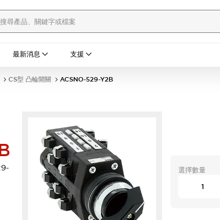
最新消息
支援
CS型 凸輪開關
ACSNO-529-Y2B
B
9-
選擇數量