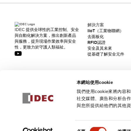
CAD檔
型錄和宣傳手冊
影片專區
選型系統
解決方案
軟體下載
IDEC 提供全球性的工業控制、安全
IIoT（工業物聯網）
與自動化解決方案，推出創新產品
邏輯模擬器
去面板化
與服務，提升現場作業效率與安全
RFID認證
產品資安通知
性，更致力於守護人類福祉。
安全及其未來
最新消息
從基礎了解安全元件
新聞中心
活動
促銷活動
訂閱我們的電子報，獲取我們的最新訊息!
部落格
本網站使用cookie
支援
訂閱
我們使用cookie來將
聯絡我們
服務據點
社交媒體、廣告和分析合
產品變更/停產通知
與您所提供給他們的其他
RoHS指令對應
認證與標準
© 2026 IDEC Corporation
隱私權政策
使用條款
同