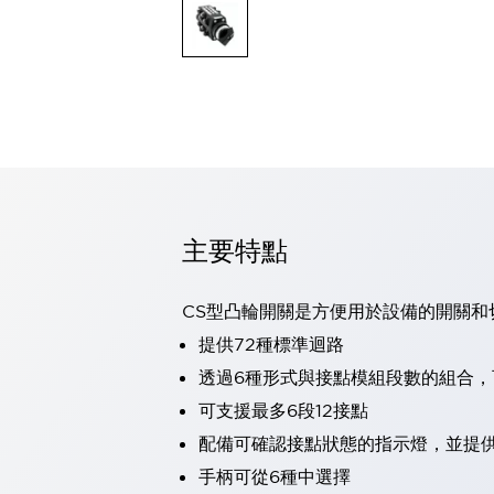
可程式控制器
可程式人機介面
工業乙太網路設備
瀏覽全部
自動識別
自動識別
感測器
瀏覽全部
行業
汽車
主要特點
工業機器人的潛在風險，從第三者角度徹底驗證
減少安全柵內的人身事故
兼顧良好的視認性及減少維修工時
CS型凸輪開關是方便用於設備的開關和
最適合小型裝置的安全對策
瀏覽全部
提供72種標準迴路
工具機
透過6種形式與接點模組段數的組合
降低機床成本的技巧簡單的讓人意外
尋找讓機床更小型化的可能性
可支援最多6段12接點
從外觀設計的觀點提升機床的附加價值
配備可確認接點狀態的指示燈，並提
預防導致機器故障的「瞬停」
手柄可從6種中選擇
3位置促動開關確保綜合加工中心機的安全性