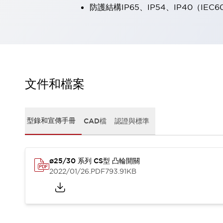
防護結構IP65、IP54、IP40（IEC6
瀏覽全部
機器人
使人機協作更安全、更高效
發揮協作機器人潛力的安全措施
瀏覽全部
半導體
提高半導體製造裝置設計自由度的方法
瞬間完成開關的更換，避免停機時間拉長
文件和檔案
充分對應安全標準
瀏覽全部
瀏覽全部
解決方案
型錄和宣傳手冊
CAD檔
認證與標準
IIoT（工業物聯網）
去面板化
RFID 認證
安全及其未來
ø25/30 系列 CS型 凸輪開關
安全及其未來 | 解決⽅案
2022/01/26
.PDF
793.91KB
瀏覽全部
從基礎了解安全元件
瀏覽全部
資源與文件