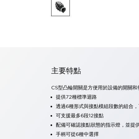
可程式控制器
可程式人機介面
工業乙太網路設備
瀏覽全部
自動識別
自動識別
感測器
瀏覽全部
行業
汽車
主要特點
工業機器人的潛在風險，從第三者角度徹底驗證
減少安全柵內的人身事故
兼顧良好的視認性及減少維修工時
CS型凸輪開關是方便用於設備的開關和
最適合小型裝置的安全對策
瀏覽全部
提供72種標準迴路
工具機
透過6種形式與接點模組段數的組合
降低機床成本的技巧簡單的讓人意外
尋找讓機床更小型化的可能性
可支援最多6段12接點
從外觀設計的觀點提升機床的附加價值
配備可確認接點狀態的指示燈，並提
預防導致機器故障的「瞬停」
手柄可從6種中選擇
3位置促動開關確保綜合加工中心機的安全性