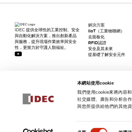
CAD檔
型錄和宣傳手冊
影片專區
選型系統
解決方案
軟體下載
IDEC 提供全球性的工業控制、安全
IIoT（工業物聯網）
與自動化解決方案，推出創新產品
邏輯模擬器
去面板化
與服務，提升現場作業效率與安全
RFID認證
產品資安通知
性，更致力於守護人類福祉。
安全及其未來
最新消息
從基礎了解安全元件
新聞中心
活動
促銷活動
訂閱我們的電子報，獲取我們的最新訊息!
部落格
本網站使用cookie
支援
訂閱
我們使用cookie來將
聯絡我們
服務據點
社交媒體、廣告和分析合
產品變更/停產通知
與您所提供給他們的其他
RoHS指令對應
認證與標準
© 2026 IDEC Corporation
隱私權政策
使用條款
同