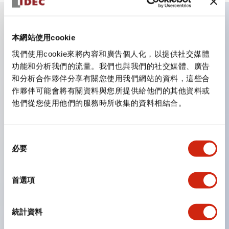
主要特點
本網站使用cookie
我們使用cookie來將內容和廣告個人化，以提供社交媒體
CS型凸輪開關是方便用於設備的開關和切換，適用範圍廣
功能和分析我們的流量。我們也與我們的社交媒體、廣告
和分析合作夥伴分享有關您使用我們網站的資料，這些合
泛的操作開關器。
作夥伴可能會將有關資料與您所提供給他們的其他資料或
提供72種標準迴路
他們從您使用他們的服務時所收集的資料相結合。
透過6種形式與接點模組段數的組合，可實現各種接點構
造。
同
可支援最多6段12接點
必要
意
配備可確認接點狀態的指示燈，並提供手柄操作型、鑰匙
選
操作型等豐富多樣的選擇。
擇
首選項
手柄可從6種中選擇
防護結構IP65、IP54、IP40（IEC60529）
統計資料