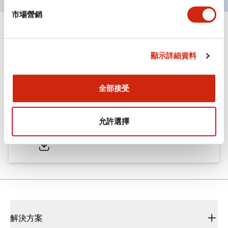
市場營銷
文件和檔案
顯示詳細資料
型錄和宣傳手冊
CAD檔
認證與標準
全部接受
ø25/30 系列 CS型 凸輪開關
允許選擇
2022/01/26
.PDF
793.91KB
解決方案