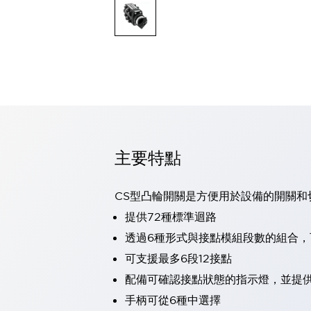
可程式控制器
可程式人機介面
工業乙太網路設備
瀏覽全部
自動識別
自動識別
感測器
瀏覽全部
行業
汽車
主要特點
工業機器人的潛在風險，從第三者角度徹底驗證
減少安全柵內的人身事故
兼顧良好的視認性及減少維修工時
CS型凸輪開關是方便用於設備的開關和
最適合小型裝置的安全對策
瀏覽全部
提供72種標準迴路
工具機
透過6種形式與接點模組段數的組合
降低機床成本的技巧簡單的讓人意外
尋找讓機床更小型化的可能性
可支援最多6段12接點
從外觀設計的觀點提升機床的附加價值
配備可確認接點狀態的指示燈，並提
預防導致機器故障的「瞬停」
手柄可從6種中選擇
3位置促動開關確保綜合加工中心機的安全性