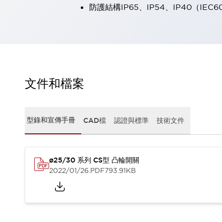
防護結構IP65、IP54、IP40（IEC6
瀏覽全部
機器人
使人機協作更安全、更高效
發揮協作機器人潛力的安全措施
瀏覽全部
半導體
提高半導體製造裝置設計自由度的方法
瞬間完成開關的更換，避免停機時間拉長
文件和檔案
充分對應安全標準
瀏覽全部
瀏覽全部
解決方案
型錄和宣傳手冊
CAD檔
認證與標準
技術文件
IIoT（工業物聯網）
去面板化
RFID 認證
安全及其未來
ø25/30 系列 CS型 凸輪開關
安全及其未來 | 解決⽅案
2022/01/26
.PDF
793.91KB
瀏覽全部
從基礎了解安全元件
瀏覽全部
資源與文件