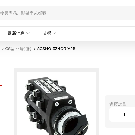
最新消息
支援
CS型 凸輪開關
ACSNO-334OR-Y2B
-
選擇數量