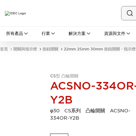
所有產品
所有產品
行業
解決方案
資源與文件
開關與指示燈
按鈕開關
首頁
開關與指示燈
按鈕開關
22mm 25mm 30mm 按鈕開關・指示燈
指示燈和蜂鳴器
瀏覽全部
安全與防爆
安全設備
防爆設備
CS型 凸輪開關
瀏覽全部
ACSNO-334OR
盤櫃
Y2B
繼電器·計時器
電源供應器
回路保護器
φ30 CS系列 凸輪開關 ACSNO-
LED照明裝置
334OR-Y2B
端子台
瀏覽全部
自動化