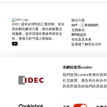
CAD檔
型錄和宣傳手冊
影片專區
選型系統
解決方案
軟體下載
IDEC 提供全球性的工業控制、安全
IIoT（工業物聯網）
與自動化解決方案，推出創新產品
邏輯模擬器
去面板化
與服務，提升現場作業效率與安全
RFID認證
產品資安通知
性，更致力於守護人類福祉。
安全及其未來
最新消息
從基礎了解安全元件
新聞中心
活動
促銷活動
訂閱我們的電子報，獲取我們的最新訊息!
部落格
本網站使用cookie
支援
訂閱
我們使用cookie來將
聯絡我們
服務據點
社交媒體、廣告和分析合
產品變更/停產通知
與您所提供給他們的其他
RoHS指令對應
認證與標準
© 2026 IDEC Corporation
隱私權政策
使用條款
同