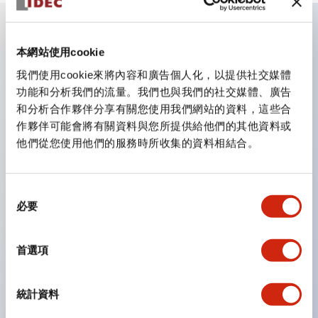
主要特點
本網站使用cookie
我們使用cookie來將內容和廣告個人化，以提供社交媒體
CS型凸輪開關是方便用於設備的開關和切換，適用範圍廣
功能和分析我們的流量。我們也與我們的社交媒體、廣告
和分析合作夥伴分享有關您使用我們網站的資料，這些合
泛的操作開關器。
作夥伴可能會將有關資料與您所提供給他們的其他資料或
提供72種標準迴路
他們從您使用他們的服務時所收集的資料相結合。
透過6種形式與接點模組段數的組合，可實現各種接點構
造。
同
可支援最多6段12接點
必要
意
配備可確認接點狀態的指示燈，並提供手柄操作型、鑰匙
選
操作型等豐富多樣的選擇。
擇
首選項
手柄可從6種中選擇
防護結構IP65、IP54、IP40（IEC60529）
統計資料