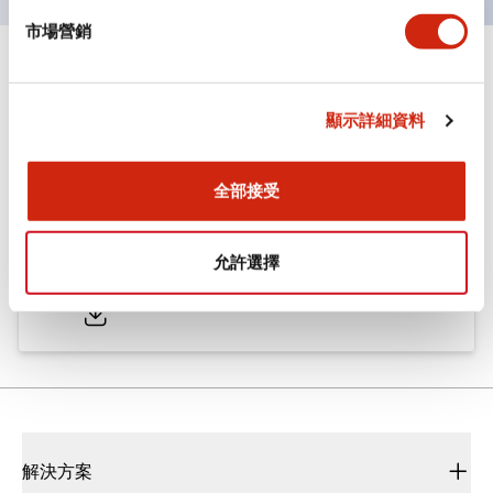
市場營銷
文件和檔案
顯示詳細資料
型錄和宣傳手冊
CAD檔
認證與標準
全部接受
ø25/30 系列 CS型 凸輪開關
允許選擇
2022/01/26
.PDF
793.91KB
解決方案