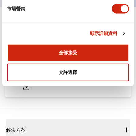
市場營銷
文件和檔案
顯示詳細資料
型錄和宣傳手冊
CAD檔
認證與標準
全部接受
ø25/30 系列 CS型 凸輪開關
允許選擇
2022/01/26
.PDF
793.91KB
解決方案