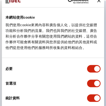
主要特點
本網站使用cookie
我們使用cookie來將內容和廣告個人化，以提供社交媒體
CS型凸輪開關是方便用於設備的開關和切換，適用範圍廣
功能和分析我們的流量。我們也與我們的社交媒體、廣告
和分析合作夥伴分享有關您使用我們網站的資料，這些合
泛的操作開關器。
作夥伴可能會將有關資料與您所提供給他們的其他資料或
提供72種標準迴路
他們從您使用他們的服務時所收集的資料相結合。
透過6種形式與接點模組段數的組合，可實現各種接點構
造。
同
可支援最多6段12接點
必要
意
配備可確認接點狀態的指示燈，並提供手柄操作型、鑰匙
選
操作型等豐富多樣的選擇。
擇
首選項
手柄可從6種中選擇
防護結構IP65、IP54、IP40（IEC60529）
統計資料