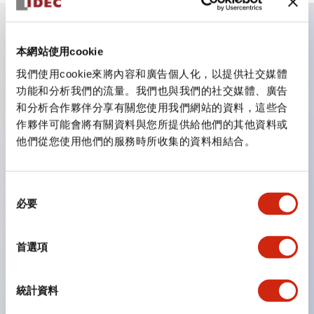
主要特點
本網站使用cookie
我們使用cookie來將內容和廣告個人化，以提供社交媒體
CS型凸輪開關是方便用於設備的開關和切換，適用範圍廣
功能和分析我們的流量。我們也與我們的社交媒體、廣告
和分析合作夥伴分享有關您使用我們網站的資料，這些合
泛的操作開關器。
作夥伴可能會將有關資料與您所提供給他們的其他資料或
提供72種標準迴路
他們從您使用他們的服務時所收集的資料相結合。
透過6種形式與接點模組段數的組合，可實現各種接點構
造。
同
可支援最多6段12接點
必要
意
配備可確認接點狀態的指示燈，並提供手柄操作型、鑰匙
選
操作型等豐富多樣的選擇。
擇
首選項
手柄可從6種中選擇
防護結構IP65、IP54、IP40（IEC60529）
統計資料