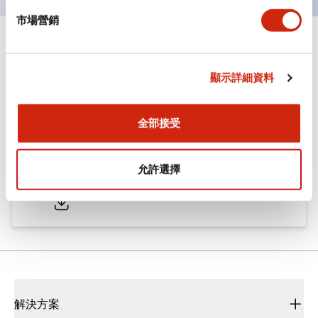
市場營銷
文件和檔案
顯示詳細資料
型錄和宣傳手冊
CAD檔
認證與標準
技術文件
全部接受
ø25/30 系列 CS型 凸輪開關
允許選擇
2022/01/26
.PDF
793.91KB
解決方案