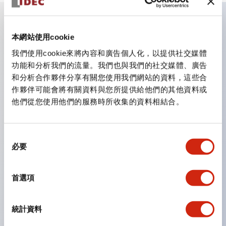
主要特點
本網站使用cookie
我們使用cookie來將內容和廣告個人化，以提供社交媒體
CS型凸輪開關是方便用於設備的開關和切換，適用範圍廣
功能和分析我們的流量。我們也與我們的社交媒體、廣告
和分析合作夥伴分享有關您使用我們網站的資料，這些合
泛的操作開關器。
作夥伴可能會將有關資料與您所提供給他們的其他資料或
提供72種標準迴路
他們從您使用他們的服務時所收集的資料相結合。
透過6種形式與接點模組段數的組合，可實現各種接點構
造。
同
可支援最多6段12接點
必要
意
配備可確認接點狀態的指示燈，並提供手柄操作型、鑰匙
選
操作型等豐富多樣的選擇。
擇
首選項
手柄可從6種中選擇
防護結構IP65、IP54、IP40（IEC60529）
統計資料