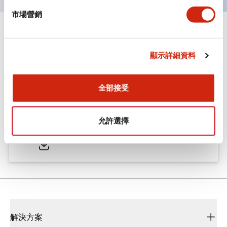
市場營銷
文件和檔案
顯示詳細資料
型錄和宣傳手冊
CAD檔
認證與標準
全部接受
ø25/30 系列 CS型 凸輪開關
允許選擇
2022/01/26
.PDF
793.91KB
解決方案