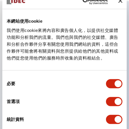
主要特點
本網站使用cookie
我們使用cookie來將內容和廣告個人化，以提供社交媒體
CS型凸輪開關是方便用於設備的開關和切換，適用範圍廣
功能和分析我們的流量。我們也與我們的社交媒體、廣告
和分析合作夥伴分享有關您使用我們網站的資料，這些合
泛的操作開關器。
作夥伴可能會將有關資料與您所提供給他們的其他資料或
提供72種標準迴路
他們從您使用他們的服務時所收集的資料相結合。
透過6種形式與接點模組段數的組合，可實現各種接點構
造。
同
可支援最多6段12接點
必要
意
配備可確認接點狀態的指示燈，並提供手柄操作型、鑰匙
選
操作型等豐富多樣的選擇。
擇
首選項
手柄可從6種中選擇
防護結構IP65、IP54、IP40（IEC60529）
統計資料