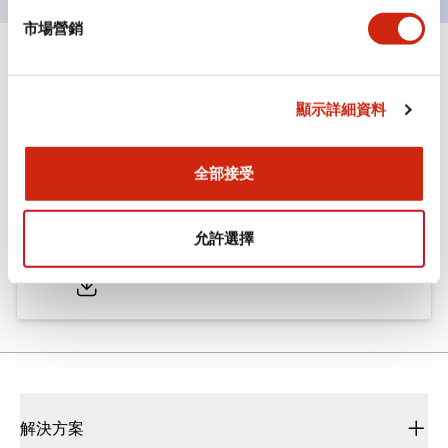
市場營銷
文件和檔案
顯示詳細資料
型錄和宣傳手冊
CAD檔
認證與標準
全部接受
ø25/30 系列 CS型 凸輪開關
允許選擇
2022/01/26
.PDF
793.91KB
解決方案