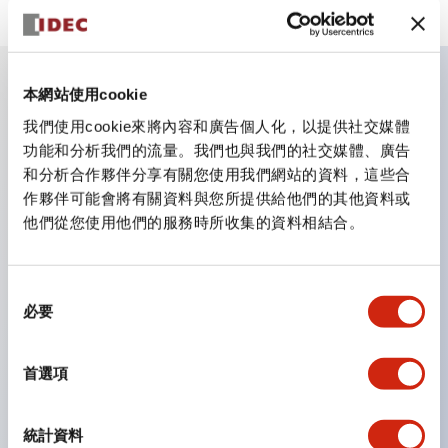
本網站使用cookie
主要特點
我們使用cookie來將內容和廣告個人化，以提供社交媒體
功能和分析我們的流量。我們也與我們的社交媒體、廣告
CS型凸輪開關是方便用於設備的開關和切換，適用範圍廣
和分析合作夥伴分享有關您使用我們網站的資料，這些合
泛的操作開關器。
作夥伴可能會將有關資料與您所提供給他們的其他資料或
他們從您使用他們的服務時所收集的資料相結合。
提供72種標準迴路
透過6種形式與接點模組段數的組合，可實現各種接點構
造。
同
必要
意
可支援最多6段12接點
選
配備可確認接點狀態的指示燈，並提供手柄操作型、鑰匙
擇
首選項
操作型等豐富多樣的選擇。
手柄可從6種中選擇
統計資料
防護結構IP65、IP54、IP40（IEC60529）