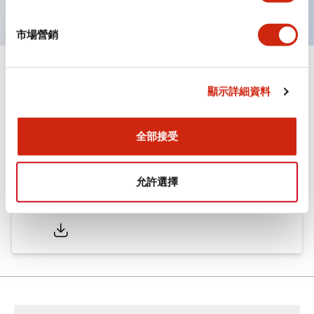
市場營銷
文件和檔案
顯示詳細資料
型錄和宣傳手冊
全部接受
CAD檔
認證與標準
允許選擇
ø25/30 系列 CS型 凸輪開關
2022/01/26
.PDF
793.91KB