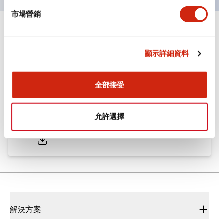
市場營銷
文件和檔案
顯示詳細資料
型錄和宣傳手冊
CAD檔
認證與標準
全部接受
ø25/30 系列 CS型 凸輪開關
允許選擇
2022/01/26
.PDF
793.91KB
解決方案