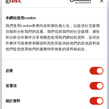
主要特點
本網站使用cookie
我們使用cookie來將內容和廣告個人化，以提供社交媒體
CS型凸輪開關是方便用於設備的開關和切換，適用範圍廣
功能和分析我們的流量。我們也與我們的社交媒體、廣告
和分析合作夥伴分享有關您使用我們網站的資料，這些合
泛的操作開關器。
作夥伴可能會將有關資料與您所提供給他們的其他資料或
提供72種標準迴路
他們從您使用他們的服務時所收集的資料相結合。
透過6種形式與接點模組段數的組合，可實現各種接點構
造。
同
可支援最多6段12接點
必要
意
配備可確認接點狀態的指示燈，並提供手柄操作型、鑰匙
選
操作型等豐富多樣的選擇。
擇
首選項
手柄可從6種中選擇
防護結構IP65、IP54、IP40（IEC60529）
統計資料