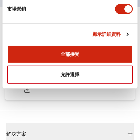
市場營銷
文件和檔案
顯示詳細資料
型錄和宣傳手冊
CAD檔
認證與標準
全部接受
ø25/30 系列 CS型 凸輪開關
允許選擇
2022/01/26
.PDF
793.91KB
解決方案