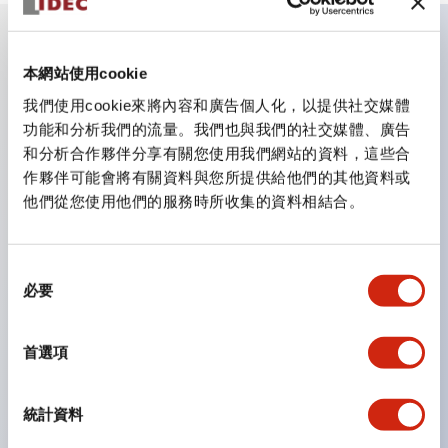
主要特點
本網站使用cookie
我們使用cookie來將內容和廣告個人化，以提供社交媒體
CS型凸輪開關是方便用於設備的開關和切換，適用範圍廣
功能和分析我們的流量。我們也與我們的社交媒體、廣告
和分析合作夥伴分享有關您使用我們網站的資料，這些合
泛的操作開關器。
作夥伴可能會將有關資料與您所提供給他們的其他資料或
提供72種標準迴路
他們從您使用他們的服務時所收集的資料相結合。
透過6種形式與接點模組段數的組合，可實現各種接點構
造。
同
可支援最多6段12接點
必要
意
配備可確認接點狀態的指示燈，並提供手柄操作型、鑰匙
選
操作型等豐富多樣的選擇。
擇
首選項
手柄可從6種中選擇
防護結構IP65、IP54、IP40（IEC60529）
統計資料