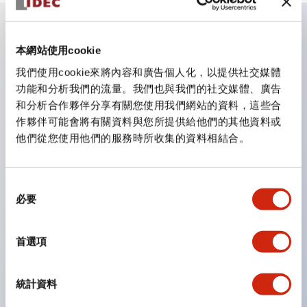
主要特點
本網站使用cookie
我們使用cookie來將內容和廣告個人化，以提供社交媒體
CS型凸輪開關是方便用於設備的開關和切換，適用範圍廣
功能和分析我們的流量。我們也與我們的社交媒體、廣告
和分析合作夥伴分享有關您使用我們網站的資料，這些合
泛的操作開關器。
作夥伴可能會將有關資料與您所提供給他們的其他資料或
提供72種標準迴路
他們從您使用他們的服務時所收集的資料相結合。
透過6種形式與接點模組段數的組合，可實現各種接點構
造。
同
可支援最多6段12接點
必要
意
配備可確認接點狀態的指示燈，並提供手柄操作型、鑰匙
選
操作型等豐富多樣的選擇。
擇
首選項
手柄可從6種中選擇
防護結構IP65、IP54、IP40（IEC60529）
統計資料