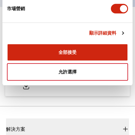
市場營銷
文件和檔案
顯示詳細資料
型錄和宣傳手冊
CAD檔
認證與標準
全部接受
ø25/30 系列 CS型 凸輪開關
允許選擇
2022/01/26
.PDF
793.91KB
解決方案