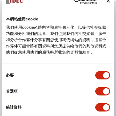
主要特點
本網站使用cookie
我們使用cookie來將內容和廣告個人化，以提供社交媒體
CS型凸輪開關是方便用於設備的開關和切換，適用範圍廣
功能和分析我們的流量。我們也與我們的社交媒體、廣告
和分析合作夥伴分享有關您使用我們網站的資料，這些合
泛的操作開關器。
作夥伴可能會將有關資料與您所提供給他們的其他資料或
提供72種標準迴路
他們從您使用他們的服務時所收集的資料相結合。
透過6種形式與接點模組段數的組合，可實現各種接點構
造。
同
可支援最多6段12接點
必要
意
配備可確認接點狀態的指示燈，並提供手柄操作型、鑰匙
選
操作型等豐富多樣的選擇。
擇
首選項
手柄可從6種中選擇
防護結構IP65、IP54、IP40（IEC60529）
統計資料