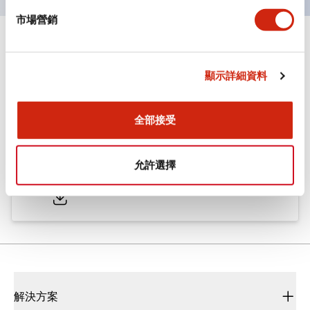
市場營銷
文件和檔案
顯示詳細資料
型錄和宣傳手冊
CAD檔
認證與標準
全部接受
ø25/30 系列 CS型 凸輪開關
允許選擇
2022/01/26
.PDF
793.91KB
解決方案