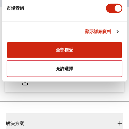
市場營銷
文件和檔案
顯示詳細資料
型錄和宣傳手冊
CAD檔
認證與標準
全部接受
ø25/30 系列 CS型 凸輪開關
允許選擇
2022/01/26
.PDF
793.91KB
解決方案