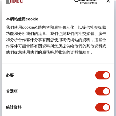
主要特點
本網站使用cookie
我們使用cookie來將內容和廣告個人化，以提供社交媒體
CS型凸輪開關是方便用於設備的開關和切換，適用範圍廣
功能和分析我們的流量。我們也與我們的社交媒體、廣告
和分析合作夥伴分享有關您使用我們網站的資料，這些合
泛的操作開關器。
作夥伴可能會將有關資料與您所提供給他們的其他資料或
提供72種標準迴路
他們從您使用他們的服務時所收集的資料相結合。
透過6種形式與接點模組段數的組合，可實現各種接點構
造。
同
可支援最多6段12接點
必要
意
配備可確認接點狀態的指示燈，並提供手柄操作型、鑰匙
選
操作型等豐富多樣的選擇。
擇
首選項
手柄可從6種中選擇
防護結構IP65、IP54、IP40（IEC60529）
統計資料