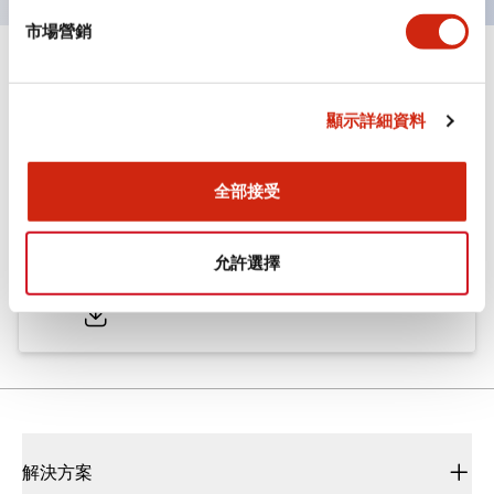
市場營銷
文件和檔案
顯示詳細資料
型錄和宣傳手冊
CAD檔
認證與標準
全部接受
ø25/30 系列 CS型 凸輪開關
允許選擇
2022/01/26
.PDF
793.91KB
解決方案