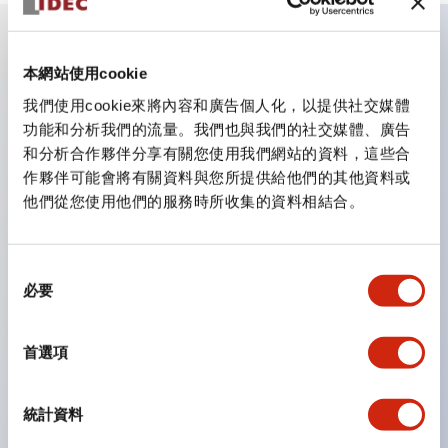
主要特點
本網站使用cookie
我們使用cookie來將內容和廣告個人化，以提供社交媒體
CS型凸輪開關是方便用於設備的開關和切換，適用範圍廣
功能和分析我們的流量。我們也與我們的社交媒體、廣告
和分析合作夥伴分享有關您使用我們網站的資料，這些合
泛的操作開關器。
作夥伴可能會將有關資料與您所提供給他們的其他資料或
提供72種標準迴路
他們從您使用他們的服務時所收集的資料相結合。
透過6種形式與接點模組段數的組合，可實現各種接點構
造。
同
可支援最多6段12接點
必要
意
配備可確認接點狀態的指示燈，並提供手柄操作型、鑰匙
選
操作型等豐富多樣的選擇。
擇
首選項
手柄可從6種中選擇
防護結構IP65、IP54、IP40（IEC60529）
統計資料