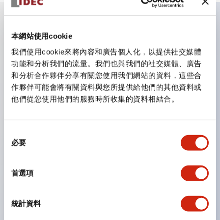
主要特點
本網站使用cookie
我們使用cookie來將內容和廣告個人化，以提供社交媒體
CS型凸輪開關是方便用於設備的開關和切換，適用範圍廣
功能和分析我們的流量。我們也與我們的社交媒體、廣告
和分析合作夥伴分享有關您使用我們網站的資料，這些合
泛的操作開關器。
作夥伴可能會將有關資料與您所提供給他們的其他資料或
提供72種標準迴路
他們從您使用他們的服務時所收集的資料相結合。
透過6種形式與接點模組段數的組合，可實現各種接點構
造。
同
可支援最多6段12接點
必要
意
配備可確認接點狀態的指示燈，並提供手柄操作型、鑰匙
選
操作型等豐富多樣的選擇。
擇
首選項
手柄可從6種中選擇
防護結構IP65、IP54、IP40（IEC60529）
統計資料