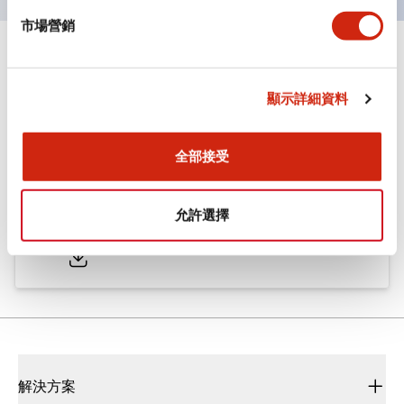
市場營銷
文件和檔案
顯示詳細資料
型錄和宣傳手冊
CAD檔
認證與標準
全部接受
ø25/30 系列 CS型 凸輪開關
允許選擇
2022/01/26
.PDF
793.91KB
解決方案