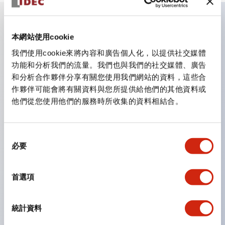
主要特點
本網站使用cookie
我們使用cookie來將內容和廣告個人化，以提供社交媒體
CS型凸輪開關是方便用於設備的開關和切換，適用範圍廣
功能和分析我們的流量。我們也與我們的社交媒體、廣告
和分析合作夥伴分享有關您使用我們網站的資料，這些合
泛的操作開關器。
作夥伴可能會將有關資料與您所提供給他們的其他資料或
提供72種標準迴路
他們從您使用他們的服務時所收集的資料相結合。
透過6種形式與接點模組段數的組合，可實現各種接點構
造。
同
可支援最多6段12接點
必要
意
配備可確認接點狀態的指示燈，並提供手柄操作型、鑰匙
選
操作型等豐富多樣的選擇。
擇
首選項
手柄可從6種中選擇
防護結構IP65、IP54、IP40（IEC60529）
統計資料