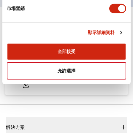
市場營銷
文件和檔案
顯示詳細資料
型錄和宣傳手冊
CAD檔
認證與標準
全部接受
ø25/30 系列 CS型 凸輪開關
允許選擇
2022/01/26
.PDF
793.91KB
解決方案