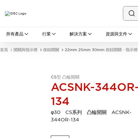
所有產品
所有產品
行業
解決方案
資源與文件
開關與指示燈
按鈕開關
首頁
開關與指示燈
按鈕開關
22mm 25mm 30mm 按鈕開關・指示燈
指示燈和蜂鳴器
瀏覽全部
安全與防爆
安全設備
防爆設備
CS型 凸輪開關
瀏覽全部
ACSNK-344OR
盤櫃
134
繼電器·計時器
電源供應器
回路保護器
φ30 CS系列 凸輪開關 ACSNK-
LED照明裝置
344OR-134
端子台
瀏覽全部
自動化