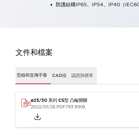
防護結構IP65、IP54、IP40（IEC6
瀏覽全部
機器人
使人機協作更安全、更高效
發揮協作機器人潛力的安全措施
瀏覽全部
半導體
提高半導體製造裝置設計自由度的方法
瞬間完成開關的更換，避免停機時間拉長
文件和檔案
充分對應安全標準
瀏覽全部
瀏覽全部
解決方案
型錄和宣傳手冊
CAD檔
認證與標準
IIoT（工業物聯網）
去面板化
RFID 認證
安全及其未來
ø25/30 系列 CS型 凸輪開關
安全及其未來 | 解決⽅案
2022/01/26
.PDF
793.91KB
瀏覽全部
從基礎了解安全元件
瀏覽全部
資源與文件