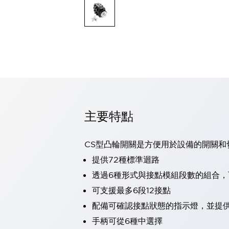
可程式控制器
可程式人機介面
工業乙太網路設備
瀏覽全部
自動識別
自動識別
感測器
瀏覽全部
行業
汽車
主要特點
工業機器人的潛在風險，從第三者角度徹底驗證
減少安全柵內的人身事故
兼顧良好的視認性及減少維修工時
CS型凸輪開關是方便用於設備的開關和
最適合小型裝置的安全對策
瀏覽全部
提供72種標準迴路
工具機
透過6種形式與接點模組段數的組合
降低機床成本的技巧簡單的讓人意外
尋找讓機床更小型化的可能性
可支援最多6段12接點
從外觀設計的觀點提升機床的附加價值
配備可確認接點狀態的指示燈，並提
預防導致機器故障的「瞬停」
手柄可從6種中選擇
3位置促動開關確保綜合加工中心機的安全性