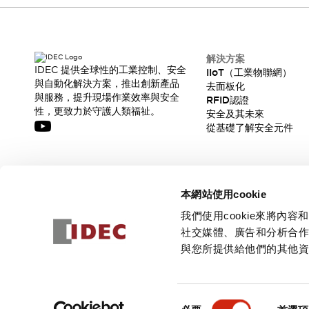
CAD檔
型錄和宣傳手冊
影片專區
選型系統
解決方案
軟體下載
IDEC 提供全球性的工業控制、安全
IIoT（工業物聯網）
與自動化解決方案，推出創新產品
邏輯模擬器
去面板化
與服務，提升現場作業效率與安全
RFID認證
產品資安通知
性，更致力於守護人類福祉。
安全及其未來
最新消息
從基礎了解安全元件
新聞中心
活動
促銷活動
訂閱我們的電子報，獲取我們的最新訊息!
部落格
本網站使用cookie
支援
訂閱
我們使用cookie來將
聯絡我們
服務據點
社交媒體、廣告和分析合
產品變更/停產通知
與您所提供給他們的其他
RoHS指令對應
認證與標準
© 2026 IDEC Corporation
隱私權政策
使用條款
同