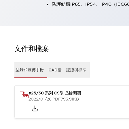
防護結構IP65、IP54、IP40（IEC6
瀏覽全部
機器人
使人機協作更安全、更高效
發揮協作機器人潛力的安全措施
瀏覽全部
半導體
提高半導體製造裝置設計自由度的方法
瞬間完成開關的更換，避免停機時間拉長
文件和檔案
充分對應安全標準
瀏覽全部
瀏覽全部
解決方案
型錄和宣傳手冊
CAD檔
認證與標準
IIoT（工業物聯網）
去面板化
RFID 認證
安全及其未來
ø25/30 系列 CS型 凸輪開關
安全及其未來 | 解決⽅案
2022/01/26
.PDF
793.91KB
瀏覽全部
從基礎了解安全元件
瀏覽全部
資源與文件