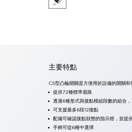
可程式控制器
可程式人機介面
工業乙太網路設備
瀏覽全部
自動識別
自動識別
感測器
瀏覽全部
行業
汽車
主要特點
工業機器人的潛在風險，從第三者角度徹底驗證
減少安全柵內的人身事故
兼顧良好的視認性及減少維修工時
CS型凸輪開關是方便用於設備的開關和
最適合小型裝置的安全對策
瀏覽全部
提供72種標準迴路
工具機
透過6種形式與接點模組段數的組合
降低機床成本的技巧簡單的讓人意外
尋找讓機床更小型化的可能性
可支援最多6段12接點
從外觀設計的觀點提升機床的附加價值
配備可確認接點狀態的指示燈，並提
預防導致機器故障的「瞬停」
手柄可從6種中選擇
3位置促動開關確保綜合加工中心機的安全性