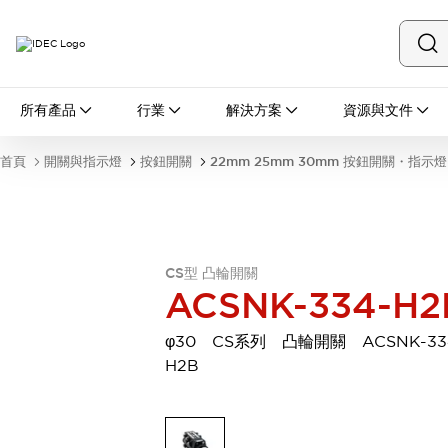
所有產品
所有產品
行業
解決方案
資源與文件
開關與指示燈
按鈕開關
首頁
開關與指示燈
按鈕開關
22mm 25mm 30mm 按鈕開關・指示燈
指示燈和蜂鳴器
瀏覽全部
安全與防爆
安全設備
防爆設備
瀏覽全部
CS型 凸輪開關
盤櫃
ACSNK-334-H2
繼電器·計時器
電源供應器
φ30 CS系列 凸輪開關 ACSNK-33
回路保護器
H2B
LED照明裝置
端子台
瀏覽全部
自動化