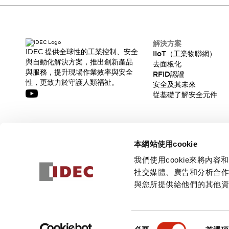
CAD檔
型錄和宣傳手冊
影片專區
選型系統
解決方案
軟體下載
IDEC 提供全球性的工業控制、安全
IIoT（工業物聯網）
與自動化解決方案，推出創新產品
邏輯模擬器
去面板化
與服務，提升現場作業效率與安全
RFID認證
產品資安通知
性，更致力於守護人類福祉。
安全及其未來
最新消息
從基礎了解安全元件
新聞中心
活動
促銷活動
訂閱我們的電子報，獲取我們的最新訊息!
部落格
本網站使用cookie
支援
訂閱
我們使用cookie來將
聯絡我們
服務據點
社交媒體、廣告和分析合
產品變更/停產通知
與您所提供給他們的其他
RoHS指令對應
認證與標準
© 2026 IDEC Corporation
隱私權政策
使用條款
同