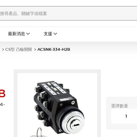
最新消息
支援
CS型 凸輪開關
ACSNK-334-H2B
B
4-
選擇數量