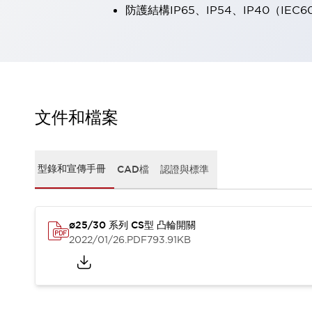
防護結構IP65、IP54、IP40（IEC6
瀏覽全部
機器人
使人機協作更安全、更高效
發揮協作機器人潛力的安全措施
瀏覽全部
半導體
提高半導體製造裝置設計自由度的方法
瞬間完成開關的更換，避免停機時間拉長
文件和檔案
充分對應安全標準
瀏覽全部
瀏覽全部
解決方案
型錄和宣傳手冊
CAD檔
認證與標準
IIoT（工業物聯網）
去面板化
RFID 認證
安全及其未來
ø25/30 系列 CS型 凸輪開關
安全及其未來 | 解決⽅案
2022/01/26
.PDF
793.91KB
瀏覽全部
從基礎了解安全元件
瀏覽全部
資源與文件