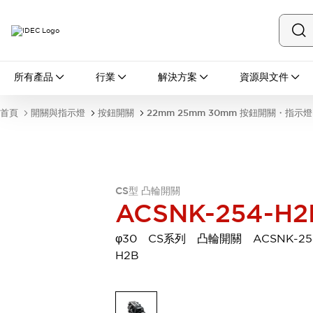
所有產品
所有產品
行業
解決方案
資源與文件
開關與指示燈
按鈕開關
首頁
開關與指示燈
按鈕開關
22mm 25mm 30mm 按鈕開關・指示燈
指示燈和蜂鳴器
瀏覽全部
安全與防爆
安全設備
防爆設備
瀏覽全部
CS型 凸輪開關
盤櫃
ACSNK-254-H2
繼電器·計時器
電源供應器
φ30 CS系列 凸輪開關 ACSNK-25
回路保護器
H2B
LED照明裝置
端子台
瀏覽全部
自動化