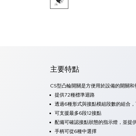
可程式控制器
可程式人機介面
工業乙太網路設備
瀏覽全部
自動識別
自動識別
感測器
瀏覽全部
行業
汽車
主要特點
工業機器人的潛在風險，從第三者角度徹底驗證
減少安全柵內的人身事故
兼顧良好的視認性及減少維修工時
CS型凸輪開關是方便用於設備的開關和
最適合小型裝置的安全對策
瀏覽全部
提供72種標準迴路
工具機
透過6種形式與接點模組段數的組合
降低機床成本的技巧簡單的讓人意外
尋找讓機床更小型化的可能性
可支援最多6段12接點
從外觀設計的觀點提升機床的附加價值
配備可確認接點狀態的指示燈，並提
預防導致機器故障的「瞬停」
手柄可從6種中選擇
3位置促動開關確保綜合加工中心機的安全性