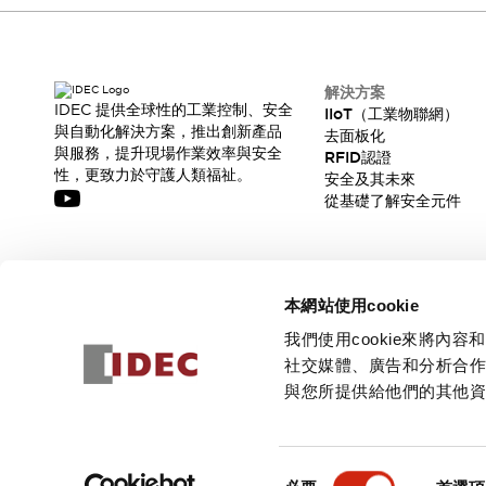
CAD檔
型錄和宣傳手冊
影片專區
選型系統
解決方案
軟體下載
IDEC 提供全球性的工業控制、安全
IIoT（工業物聯網）
與自動化解決方案，推出創新產品
邏輯模擬器
去面板化
與服務，提升現場作業效率與安全
RFID認證
產品資安通知
性，更致力於守護人類福祉。
安全及其未來
最新消息
從基礎了解安全元件
新聞中心
活動
促銷活動
訂閱我們的電子報，獲取我們的最新訊息!
部落格
本網站使用cookie
支援
訂閱
我們使用cookie來將
聯絡我們
服務據點
社交媒體、廣告和分析合
產品變更/停產通知
與您所提供給他們的其他
RoHS指令對應
認證與標準
© 2026 IDEC Corporation
隱私權政策
使用條款
同