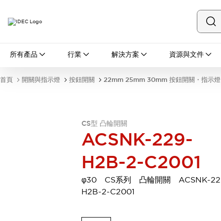
所有產品
所有產品
行業
解決方案
資源與文件
開關與指示燈
按鈕開關
首頁
開關與指示燈
按鈕開關
22mm 25mm 30mm 按鈕開關・指示燈
指示燈和蜂鳴器
瀏覽全部
安全與防爆
安全設備
防爆設備
CS型 凸輪開關
瀏覽全部
ACSNK-229-
盤櫃
H2B-2-C2001
繼電器·計時器
電源供應器
回路保護器
φ30 CS系列 凸輪開關 ACSNK-22
LED照明裝置
H2B-2-C2001
端子台
瀏覽全部
自動化