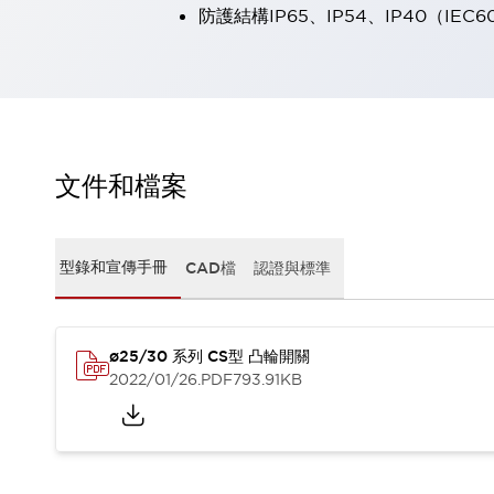
防護結構IP65、IP54、IP40（IEC6
瀏覽全部
機器人
使人機協作更安全、更高效
發揮協作機器人潛力的安全措施
瀏覽全部
半導體
提高半導體製造裝置設計自由度的方法
瞬間完成開關的更換，避免停機時間拉長
文件和檔案
充分對應安全標準
瀏覽全部
瀏覽全部
解決方案
型錄和宣傳手冊
CAD檔
認證與標準
IIoT（工業物聯網）
去面板化
RFID 認證
安全及其未來
ø25/30 系列 CS型 凸輪開關
安全及其未來 | 解決⽅案
2022/01/26
.PDF
793.91KB
瀏覽全部
從基礎了解安全元件
瀏覽全部
資源與文件