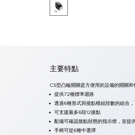
可程式控制器
可程式人機介面
工業乙太網路設備
瀏覽全部
自動識別
自動識別
感測器
瀏覽全部
行業
汽車
主要特點
工業機器人的潛在風險，從第三者角度徹底驗證
減少安全柵內的人身事故
兼顧良好的視認性及減少維修工時
CS型凸輪開關是方便用於設備的開關和
最適合小型裝置的安全對策
瀏覽全部
提供72種標準迴路
工具機
透過6種形式與接點模組段數的組合
降低機床成本的技巧簡單的讓人意外
尋找讓機床更小型化的可能性
可支援最多6段12接點
從外觀設計的觀點提升機床的附加價值
配備可確認接點狀態的指示燈，並提
預防導致機器故障的「瞬停」
手柄可從6種中選擇
3位置促動開關確保綜合加工中心機的安全性