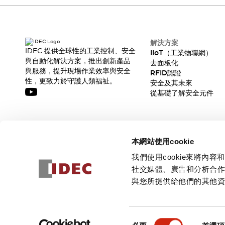
CAD檔
型錄和宣傳手冊
影片專區
選型系統
解決方案
軟體下載
IDEC 提供全球性的工業控制、安全
IIoT（工業物聯網）
與自動化解決方案，推出創新產品
邏輯模擬器
去面板化
與服務，提升現場作業效率與安全
RFID認證
產品資安通知
性，更致力於守護人類福祉。
安全及其未來
最新消息
從基礎了解安全元件
新聞中心
活動
促銷活動
訂閱我們的電子報，獲取我們的最新訊息!
部落格
本網站使用cookie
支援
訂閱
我們使用cookie來將
聯絡我們
服務據點
社交媒體、廣告和分析合
產品變更/停產通知
與您所提供給他們的其他
RoHS指令對應
認證與標準
© 2026 IDEC Corporation
隱私權政策
使用條款
同