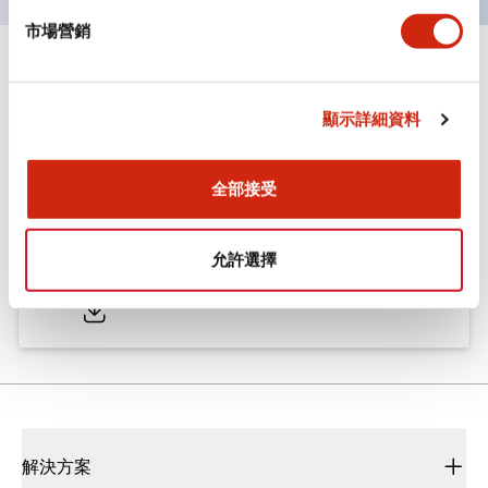
市場營銷
文件和檔案
顯示詳細資料
型錄和宣傳手冊
CAD檔
認證與標準
全部接受
ø25/30 系列 CS型 凸輪開關
允許選擇
2022/01/26
.PDF
793.91KB
解決方案