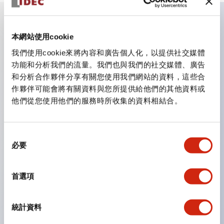
主要特點
本網站使用cookie
我們使用cookie來將內容和廣告個人化，以提供社交媒體
CS型凸輪開關是方便用於設備的開關和切換，適用範圍廣
功能和分析我們的流量。我們也與我們的社交媒體、廣告
和分析合作夥伴分享有關您使用我們網站的資料，這些合
泛的操作開關器。
作夥伴可能會將有關資料與您所提供給他們的其他資料或
提供72種標準迴路
他們從您使用他們的服務時所收集的資料相結合。
透過6種形式與接點模組段數的組合，可實現各種接點構
造。
同
可支援最多6段12接點
必要
意
配備可確認接點狀態的指示燈，並提供手柄操作型、鑰匙
選
操作型等豐富多樣的選擇。
擇
首選項
手柄可從6種中選擇
防護結構IP65、IP54、IP40（IEC60529）
統計資料