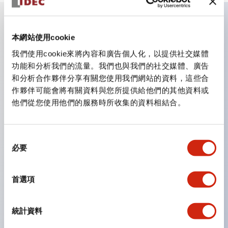
主要特點
本網站使用cookie
我們使用cookie來將內容和廣告個人化，以提供社交媒體
CS型凸輪開關是方便用於設備的開關和切換，適用範圍廣
功能和分析我們的流量。我們也與我們的社交媒體、廣告
和分析合作夥伴分享有關您使用我們網站的資料，這些合
泛的操作開關器。
作夥伴可能會將有關資料與您所提供給他們的其他資料或
提供72種標準迴路
他們從您使用他們的服務時所收集的資料相結合。
透過6種形式與接點模組段數的組合，可實現各種接點構
造。
同
可支援最多6段12接點
必要
意
配備可確認接點狀態的指示燈，並提供手柄操作型、鑰匙
選
操作型等豐富多樣的選擇。
擇
首選項
手柄可從6種中選擇
防護結構IP65、IP54、IP40（IEC60529）
統計資料