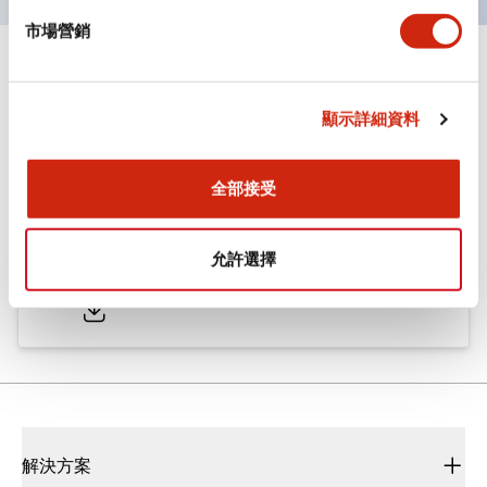
市場營銷
文件和檔案
顯示詳細資料
型錄和宣傳手冊
CAD檔
認證與標準
全部接受
ø25/30 系列 CS型 凸輪開關
允許選擇
2022/01/26
.PDF
793.91KB
解決方案