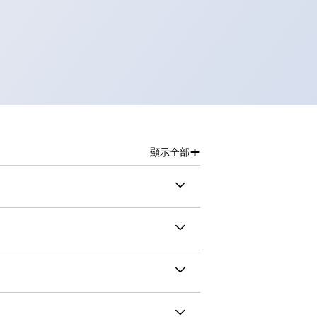
+
顯示全部