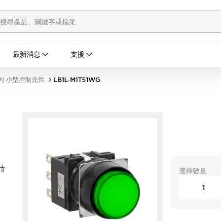
最新消息
支援
列 小型控制元件
LB1L-M1T51WG
時
選擇數量