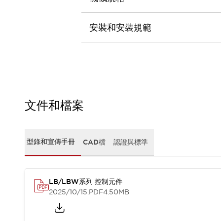
CAD檔
型錄和宣傳手冊
影片專區
安裝和安裝規範
選型系統
軟體下載
邏輯模擬器
產品資安通知
最新消息
新聞中心
文件和檔案
活動
促銷活動
部落格
型錄和宣傳手冊
CAD檔
認證與標準
支援
聯絡我們
服務據點
產品變更/停產通知
RoHS指令對應
LB/LBW系列 控制元件
認證與標準
2025/10/15
.PDF
4.50MB