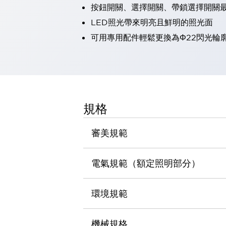
按鈕開關、選擇開關、帶鎖選擇開關最
瀏覽全部
機器人
LED照光帶來明亮且鮮明的照光面
使人機協作更安全、更高效
可用專用配件輕鬆更換為Φ22閃光輪
發揮協作機器人潛力的安全措施
瀏覽全部
半導體
提高半導體製造裝置設計自由度的方法
瞬間完成開關的更換，避免停機時間拉長
充分對應安全標準
瀏覽全部
規格
瀏覽全部
解決方案
IIoT（工業物聯網）
審美規範
去面板化
RFID 認證
安全及其未來
電氣規範（額定照明部分）
安全及其未來 | 解決⽅案
瀏覽全部
從基礎了解安全元件
環境規範
瀏覽全部
資源與文件
機械規格