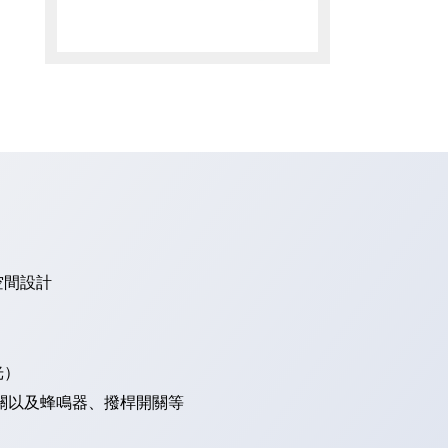
空間設計
光）
關以及蜂鳴器、撥桿開關等