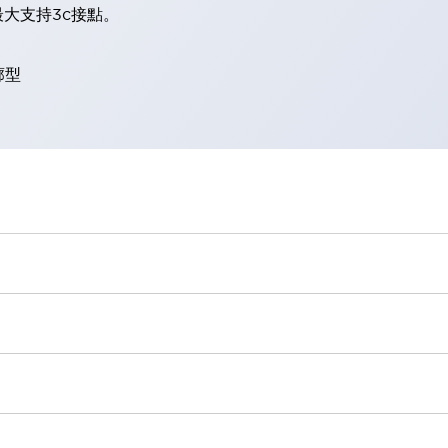
大支持3c接點。
廓型