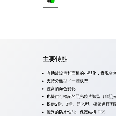
可程式控制器
可程式人機介面
工業乙太網路設備
瀏覽全部
自動識別
自動識別
感測器
瀏覽全部
行業
汽車
主要特點
工業機器人的潛在風險，從第三者角度徹底驗證
減少安全柵內的人身事故
兼顧良好的視認性及減少維修工時
有助於設備和面板的小型化，實現省
最適合小型裝置的安全對策
瀏覽全部
支持分離型／一體板型
工具機
豐富的顏色變化
降低機床成本的技巧簡單的讓人意外
尋找讓機床更小型化的可能性
也提供可標記的照光鏡片類型（非照
從外觀設計的觀點提升機床的附加價值
提供2檔、3檔、照光型、帶鎖選擇開
預防導致機器故障的「瞬停」
優異的防水性能。保護結構IP65
3位置促動開關確保綜合加工中心機的安全性