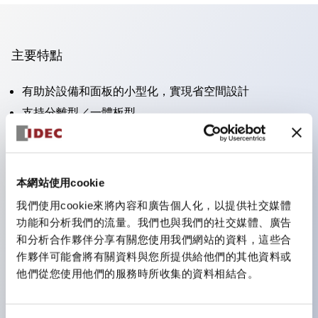
主要特點
有助於設備和面板的小型化，實現省空間設計
支持分離型／一體板型
豐富的顏色變化
也提供可標記的照光鏡片類型（非照光）
提供2檔、3檔、照光型、帶鎖選擇開關以及蜂鳴器、撥
本網站使用cookie
桿開關等
我們使用cookie來將內容和廣告個人化，以提供社交媒體
優異的防水性能。保護結構IP65
功能和分析我們的流量。我們也與我們的社交媒體、廣告
按鈕開關、選擇開關、帶鎖選擇開關最大支持3c接點。
和分析合作夥伴分享有關您使用我們網站的資料，這些合
作夥伴可能會將有關資料與您所提供給他們的其他資料或
LED照光帶來明亮且鮮明的照光面
他們從您使用他們的服務時所收集的資料相結合。
可用專用配件輕鬆更換為Φ22閃光輪廓型