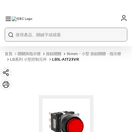
首頁
開關與指示燈
按鈕開關
16mm・小型 按鈕開關・指示燈
LB系列 小型控制元件
LB1L-A1T23VR