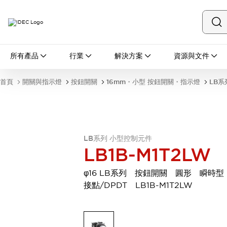
所有產品
所有產品
行業
解決方案
資源與文件
開關與指示燈
按鈕開關
首頁
開關與指示燈
按鈕開關
16mm・小型 按鈕開關・指示燈
LB系
指示燈和蜂鳴器
瀏覽全部
安全與防爆
安全設備
防爆設備
瀏覽全部
LB系列 小型控制元件
盤櫃
LB1B-M1T2LW
繼電器·計時器
電源供應器
φ16 LB系列 按鈕開關 圓形 瞬時型
回路保護器
接點/DPDT LB1B-M1T2LW
LED照明裝置
端子台
瀏覽全部
自動化