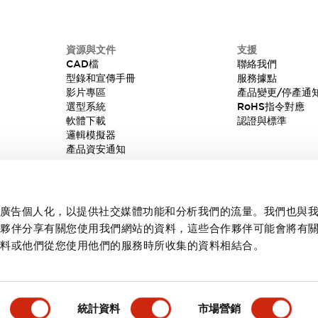
資源與文件
支援
CAD檔
聯絡我們
型錄和宣傳手冊
服務據點
影片專區
產品變更/停產通
選型系統
RoHS指令對應
軟體下載
認證與標準
邏輯模擬器
產品資安通知
內容和廣告個人化，以提供社交媒體功能和分析我們的流量。我們也與
作夥伴分享有關您使用我們網站的資料，這些合作夥伴可能會將有
資料或他們從您使用他們的服務時所收集的資料相結合。
統計資料
市場營銷
產品詳情
主要特點
規格
文件和檔案