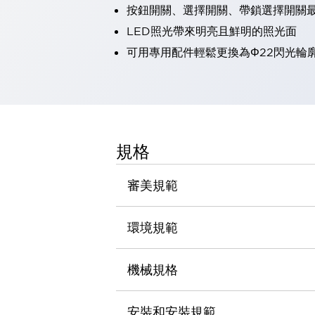
按鈕開關、選擇開關、帶鎖選擇開關最
瀏覽全部
機器人
LED照光帶來明亮且鮮明的照光面
使人機協作更安全、更高效
可用專用配件輕鬆更換為Φ22閃光輪
發揮協作機器人潛力的安全措施
瀏覽全部
半導體
提高半導體製造裝置設計自由度的方法
瞬間完成開關的更換，避免停機時間拉長
充分對應安全標準
瀏覽全部
規格
瀏覽全部
解決方案
IIoT（工業物聯網）
審美規範
去面板化
RFID 認證
安全及其未來
環境規範
安全及其未來 | 解決⽅案
瀏覽全部
從基礎了解安全元件
機械規格
瀏覽全部
資源與文件
安裝和安裝規範