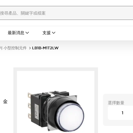
最新消息
支援
列 小型控制元件
LB1B-M1T2LW
 金
選擇數量