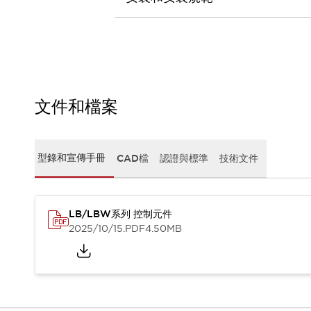
CAD檔
型錄和宣傳手冊
影片專區
選型系統
軟體下載
邏輯模擬器
產品資安通知
文件和檔案
最新消息
新聞中心
活動
型錄和宣傳手冊
CAD檔
認證與標準
技術文件
促銷活動
部落格
支援
LB/LBW系列 控制元件
聯絡我們
服務據點
2025/10/15
.PDF
4.50MB
產品變更/停產通知
RoHS指令對應
認證與標準