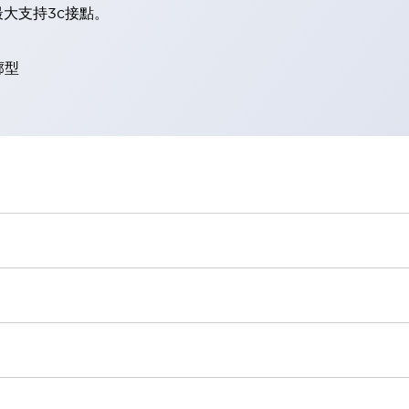
大支持3c接點。
廓型