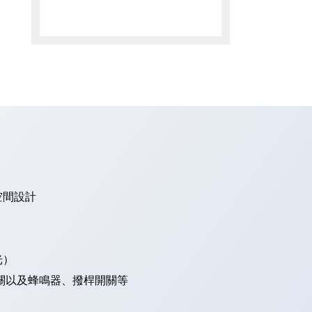
空間設計
光）
關以及蜂鳴器、撥桿開關等