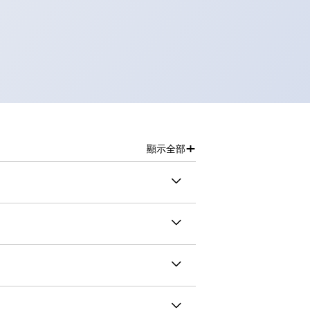
+
顯示全部