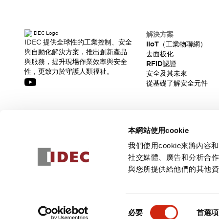
解決方案
IDEC 提供全球性的工業控制、安全
IIoT（工業物聯網）
與自動化解決方案，推出創新產品
去面板化
與服務，提升現場作業效率與安全
RFID認證
性，更致力於守護人類福祉。
安全及其未來
從基礎了解安全元件
訂閱我們的電子報，獲取我們的最新訊息!
本網站使用cookie
訂閱
我們使用cookie來將
社交媒體、廣告和分析合
與您所提供給他們的其他
© 2026 IDEC Corporation
隱私權政策
使用條款
同
必要
首選項
意