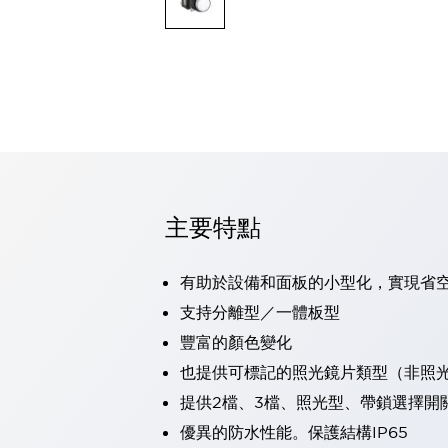
可程式控制器
可程式人機介面
工業乙太網路設備
瀏覽全部
自動識別
自動識別
感測器
瀏覽全部
行業
汽車
主要特點
工業機器人的潛在風險，從第三者角度徹底驗證
減少安全柵內的人身事故
兼顧良好的視認性及減少維修工時
有助於設備和面板的小型化，實現省
最適合小型裝置的安全對策
瀏覽全部
支持分離型／一體板型
工具機
豐富的顏色變化
降低機床成本的技巧簡單的讓人意外
尋找讓機床更小型化的可能性
也提供可標記的照光鏡片類型（非照
從外觀設計的觀點提升機床的附加價值
提供2檔、3檔、照光型、帶鎖選擇開
預防導致機器故障的「瞬停」
優異的防水性能。保護結構IP65
3位置促動開關確保綜合加工中心機的安全性