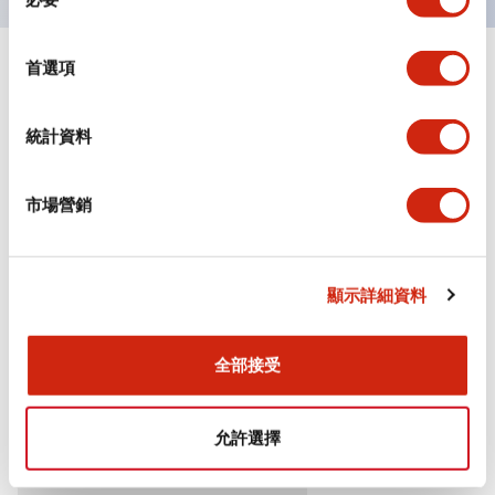
意
選
擇
首選項
+
規格
顯示全部
審美規範
統計資料
環境規範
市場營銷
機械規格
顯示詳細資料
安裝和安裝規範
全部接受
文件和檔案
允許選擇