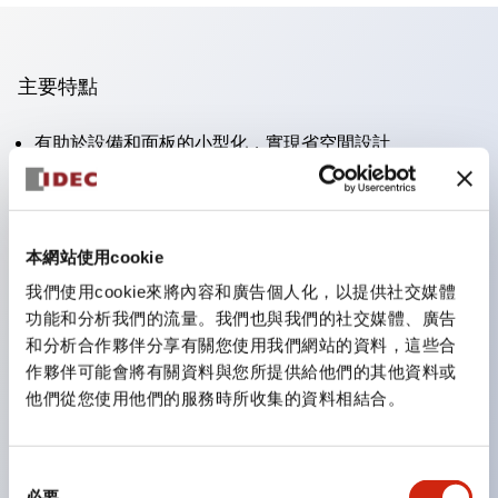
主要特點
有助於設備和面板的小型化，實現省空間設計
支持分離型／一體板型
豐富的顏色變化
也提供可標記的照光鏡片類型（非照光）
本網站使用cookie
提供2檔、3檔、照光型、帶鎖選擇開關以及蜂鳴器、撥
我們使用cookie來將內容和廣告個人化，以提供社交媒體
桿開關等
功能和分析我們的流量。我們也與我們的社交媒體、廣告
優異的防水性能。保護結構IP65
和分析合作夥伴分享有關您使用我們網站的資料，這些合
作夥伴可能會將有關資料與您所提供給他們的其他資料或
按鈕開關、選擇開關、帶鎖選擇開關最大支持3c接點。
他們從您使用他們的服務時所收集的資料相結合。
LED照光帶來明亮且鮮明的照光面
可用專用配件輕鬆更換為Φ22閃光輪廓型
同
必要