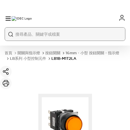
首頁
開關與指示燈
按鈕開關
16mm・小型 按鈕開關・指示燈
LB系列 小型控制元件
LB1B-M1T2LA