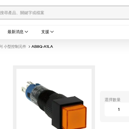
最新消息
支援
列 小型控制元件
AB8Q-A1LA
選擇數量