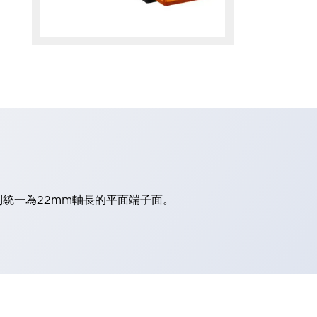
統一為22mm軸長的平面端子面。