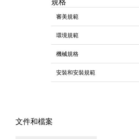
規格
瀏覽全部
機器人
審美規範
使人機協作更安全、更高效
發揮協作機器人潛力的安全措施
瀏覽全部
環境規範
半導體
提高半導體製造裝置設計自由度的方法
瞬間完成開關的更換，避免停機時間拉長
機械規格
充分對應安全標準
瀏覽全部
瀏覽全部
安裝和安裝規範
解決方案
IIoT（工業物聯網）
去面板化
RFID 認證
安全及其未來
安全及其未來 | 解決⽅案
瀏覽全部
從基礎了解安全元件
文件和檔案
瀏覽全部
資源與文件