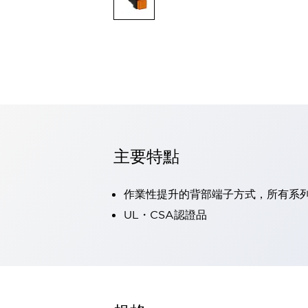
可程式控制器
可程式人機介面
工業乙太網路設備
瀏覽全部
自動識別
自動識別
感測器
瀏覽全部
行業
汽車
主要特點
工業機器人的潛在風險，從第三者角度徹底驗證
減少安全柵內的人身事故
兼顧良好的視認性及減少維修工時
作業性提升的背部端子方式，所有系列
最適合小型裝置的安全對策
瀏覽全部
UL・CSA認證品
工具機
降低機床成本的技巧簡單的讓人意外
尋找讓機床更小型化的可能性
從外觀設計的觀點提升機床的附加價值
預防導致機器故障的「瞬停」
3位置促動開關確保綜合加工中心機的安全性