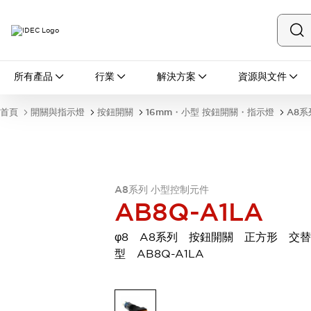
所有產品
所有產品
行業
解決方案
資源與文件
開關與指示燈
按鈕開關
首頁
開關與指示燈
按鈕開關
16mm・小型 按鈕開關・指示燈
A8系
指示燈和蜂鳴器
瀏覽全部
安全與防爆
安全設備
防爆設備
瀏覽全部
A8系列 小型控制元件
盤櫃
AB8Q-A1LA
繼電器·計時器
電源供應器
φ8 A8系列 按鈕開關 正方形 交替
回路保護器
型 AB8Q-A1LA
LED照明裝置
端子台
瀏覽全部
自動化