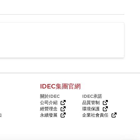
IDEC集團官網
關於IDEC
IDEC承諾
公司介紹
品質管制
經營理念
環境保護
知
永續發展
企業社會責任